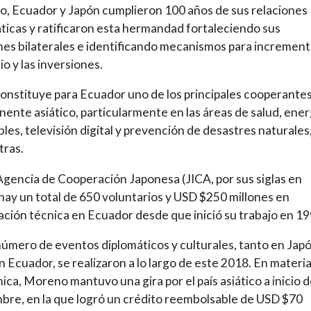
o, Ecuador y Japón cumplieron 100 años de sus relaciones
ticas y ratificaron esta hermandad fortaleciendo sus
nes bilaterales e identificando mecanismos para increment
o y las inversiones.
onstituye para Ecuador uno de los principales cooperante
inente asiático, particularmente en las áreas de salud, ener
les, televisión digital y prevención de desastres naturales
tras.
Agencia de Cooperación Japonesa (JICA, por sus siglas en
 hay un total de 650 voluntarios y USD $250 millones en
ción técnica en Ecuador desde que inició su trabajo en 19
número de eventos diplomáticos y culturales, tanto en Jap
 Ecuador, se realizaron a lo largo de este 2018. En materi
ca, Moreno mantuvo una gira por el país asiático a inicio 
bre, en la que logró un crédito reembolsable de USD $70