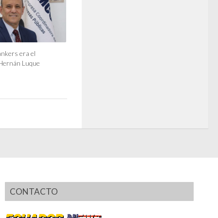
nkers era el
 Hernán Luque
CONTACTO