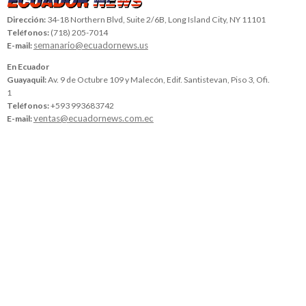
Dirección:
34-18 Northern Blvd, Suite 2/6B, Long Island City, NY 11101
Teléfonos:
(718) 205-7014
semanario@ecuadornews.us
E-mail:
En Ecuador
Guayaquil:
Av. 9 de Octubre 109 y Malecón, Edif. Santistevan, Piso 3, Ofi.
1
Teléfonos:
+593 993683742
ventas@ecuadornews.com.ec
E-mail: