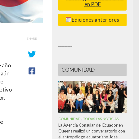
en PDF
Ediciones anteriores
SHARE
_________
e año
COMUNIDAD
r aún
ue
etivo
or.
COMUNIDAD
TODAS LAS NOTICIAS
/
de
La Agencia Consular del Ecuador en
Queens realizó un conversatorio con
el antropólogo ecuatoriano José