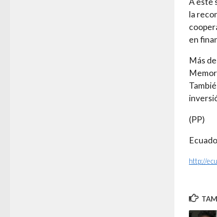
A este 
la reco
coopera
en fina
Más de 
Memorá
También
inversi
(PP)
Ecuado
http://e
TAMB