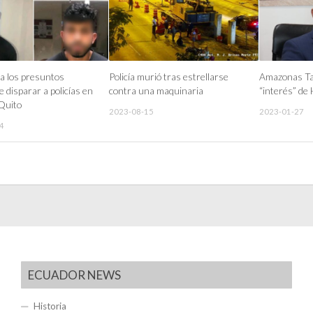
a los presuntos
Policía murió tras estrellarse
Amazonas Ta
 disparar a policías en
contra una maquinaria
“interés” de
 Quito
2023-08-15
2023-01-27
4
ECUADOR NEWS
Historia