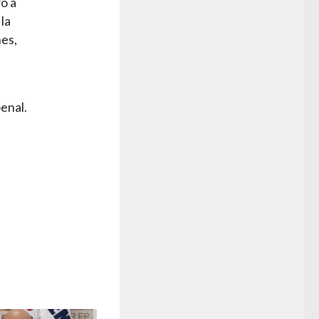
o a
la
nes,
enal.