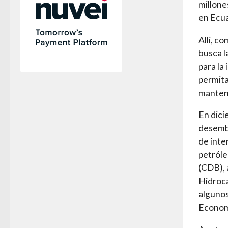
millone
en Ecua
Allí, c
busca l
para la
permita
mantene
En dici
desembo
de inte
petróle
(CDB), 
Hidroca
algunos
Economí