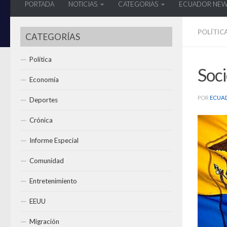
PORTADA
NOTICIAS
CATEGORIAS
ECUADOR NE
POLÍTIC
CATEGORÍAS
Política
Soci
Economía
POR
ECUA
Deportes
Crónica
Informe Especial
Comunidad
Entretenimiento
EEUU
Migración