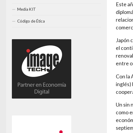
Este añ
Media KIT
diplomá
relacio
Código de Ética
comerci
Japón c
el cont
renovab
entre o
Con la 
inglés)
coopera
Un sin 
como en
económi
septiem