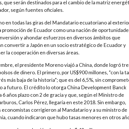
s, que serán destinados para el cambio de la matriz energé
dor, según fuentes oficiales.
omo en todas las giras del Mandatario ecuatoriano al exterio
a promoción de Ecuador como una nación de oportunidade
 inversión y ahondar esfuerzos en diversos ámbitos que
n convertir a Japón en un socio estratégico de Ecuador y
r la cooperación en diversas áreas.
embre, el presidente Moreno viajó a China, donde logró tre
lsos de dinero. El primero, por US$900 millones, “con la t
rés más baja de la historia”; que es del 6,5%, sin compromet
o a futuro. El crédito lo otorga China Development Banck
a 6 años plazo con 2 de gracia y que, según el Ministro de
rburos, Carlos Pérez, llegaría en este 2018. Sin embargo,
 economistas corrigieron al Mandatario y a su ministro de
a, cuando indicaron que hubo tasas menores en otros año