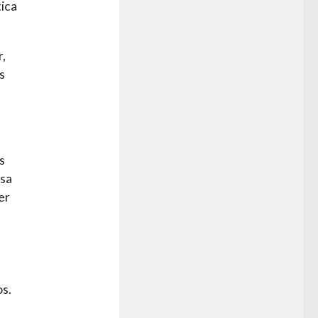
tica
r,
s
s
asa
er
s.