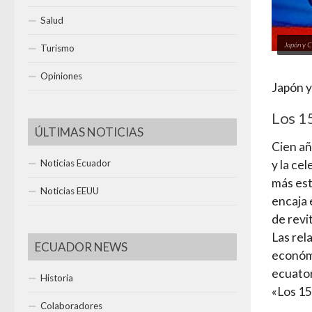
Salud
Japón y C
Turismo
Opiniones
Japón y
Los 1
ÚLTIMAS NOTICIAS
Cien añ
Noticias Ecuador
y la ce
más est
Noticias EEUU
encaja 
de revi
Las rel
ECUADOR NEWS
económi
ecuator
Historia
«Los 15
Colaboradores