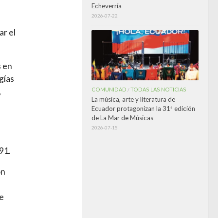
Echeverría
2026-07-22
ar el
s en
gías
COMUNIDAD
TODAS LAS NOTICIAS
,
/
La música, arte y literatura de
Ecuador protagonizan la 31ª edición
de La Mar de Músicas
2026-07-15
91.
ón
a
de