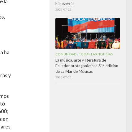
e la
Echeverría
2026-07-22
os,
ca ha
COMUNIDAD
TODAS LAS NOTICIAS
/
e
La música, arte y literatura de
Ecuador protagonizan la 31ª edición
de La Mar de Músicas
ras y
2026-07-15
imos
ató
600;
s en
lares