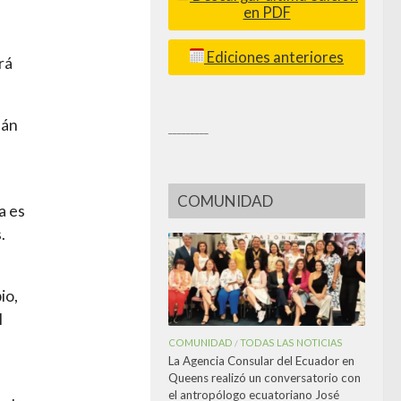
en PDF
Ediciones anteriores
rá
nán
_________
COMUNIDAD
a es
.
h
io,
l
COMUNIDAD
TODAS LAS NOTICIAS
/
La Agencia Consular del Ecuador en
Queens realizó un conversatorio con
el antropólogo ecuatoriano José