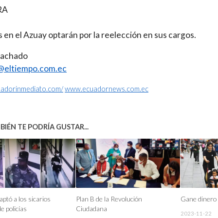
RA
s en el Azuay optarán por la reelección en sus cargos.
Machado
@eltiempo.com.ec
cuadorinmediato.com/
www.ecuadornews.com.ec
IÉN TE PODRÍA GUSTAR...
ptó a los sicarios
Plan B de la Revolución
Gane dinero 
e policías
Ciudadana
2023-11-22