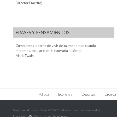
Director Emérito)
FRASES Y PENSAMIENTOS
Cumplamos la tarea de vivir de tal modo que cuando
muramos, incluso el de la funeraria lo sienta.
Mark Twain
Política
Economía
Deportes
Crónica
Semanario Ecuador News © 2026. Todos los derechos reservados.
Funciona con
- Diseñado con el
Tema Hueman