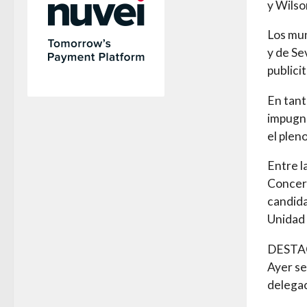
y Wilso
Los mun
y de Se
publicit
En tant
impugna
el plen
Entre l
Concert
candida
Unidad 
DEST
Ayer se
delegac