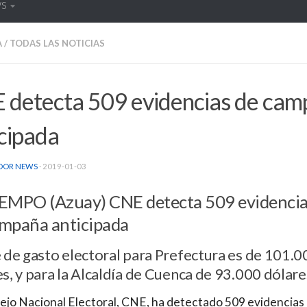
WS
A
/
TODAS LAS NOTICIAS
 detecta 509 evidencias de cam
cipada
DOR NEWS
·
2019-01-03
IEMPO (Azuay) CNE detecta 509 evidenci
ampaña anticipada
 de gasto electoral para Prefectura es de 101.0
s, y para la Alcaldía de Cuenca de 93.000 dólare
ejo Nacional Electoral, CNE, ha detectado 509 evidencias