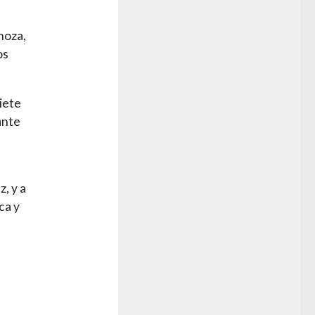
noza,
os
iete
ante
, y a
ca y