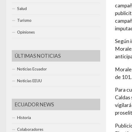
campaña
Salud
publici
campaña
Turismo
imputad
Opiniones
Según i
Morales
ÚLTIMAS NOTICIAS
anticip
Morales
Noticias Ecuador
de 101.
Noticias EEUU
Para cu
Caldas 
ECUADOR NEWS
vigilar
proseli
Historia
Public
Colaboradores