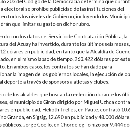
culo 203 del Código de la Democracia determina que durant
 electoral se prohibe publicidad de las instituciones del
 en todos los niveles de Gobierno, incluyendo los Municipi
drán que limitar su gasto en dicho rubro.
rdo con los datos del Servicio de Contratación Pública, la
ura del Azuay ha invertido, durante los últimos seis meses,
12 dólares en publicidad, en tanto que la Alcaldía de Cuen
ado, en el mismo lapso de tiempo, 263.422 dólares por est
o. En ambos casos, los contratos se han dado para
onar la imagen de los gobiernos locales, la ejecución de ob
al deporte a través de sponsors a atletas y clubes.
aso de los alcaldes que buscan la reelección durante los últ
ses, el municipio de Girón dirigido por Miguel Uzhca contr
ares en publicidad, Helioth Trelles, en Paute, contrató 10.
no Granda, en Sígsig, 12.690 en publicidad y 48.000 dólare
s públicos, Jorge Coello, en Chordeleg, lo hizo por 9.444 dó