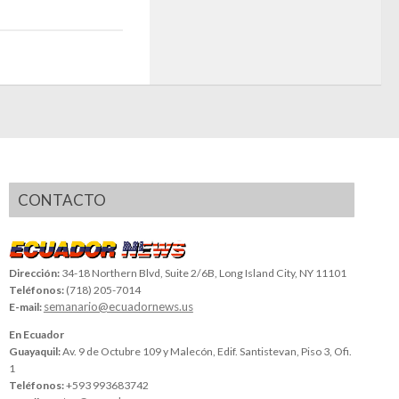
CONTACTO
Dirección:
34-18 Northern Blvd, Suite 2/6B, Long Island City, NY 11101
Teléfonos:
(718) 205-7014
semanario@ecuadornews.us
E-mail:
En Ecuador
Guayaquil:
Av. 9 de Octubre 109 y Malecón, Edif. Santistevan, Piso 3, Ofi.
1
Teléfonos:
+593 993683742