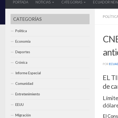
PORTADA
NOTICIAS
CATEGORIAS
ECUADOR NE
POLÍTIC
CATEGORÍAS
Política
CNE
Economía
anti
Deportes
Crónica
POR
ECUA
Informe Especial
EL T
Comunidad
de c
Entretenimiento
Límite
dólare
EEUU
Migración
El Cons