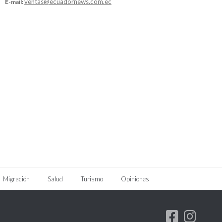
ventas@ecuadornews.com.ec
E-mail:
Migración
Salud
Turismo
Opiniones