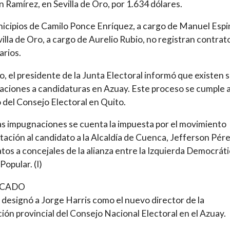
n Ramírez, en Sevilla de Oro, por 1.634 dólares.
icipios de Camilo Ponce Enríquez, a cargo de Manuel Espi
villa de Oro, a cargo de Aurelio Rubio, no registran contrat
arios.
o, el presidente de la Junta Electoral informó que existen s
ciones a candidaturas en Azuay. Este proceso se cumple 
o del Consejo Electoral en Quito.
as impugnaciones se cuenta la impuesta por el movimiento
ación al candidato a la Alcaldía de Cuenca, Jefferson Pérez
tos a concejales de la alianza entre la Izquierda Democráti
Popular. (I)
ACADO
 designó a Jorge Harris como el nuevo director de la
ión provincial del Consejo Nacional Electoral en el Azuay.