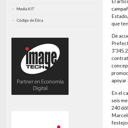
El artí
campaña
Media KIT
Estado,
Código de Ética
que ten
De acue
Prefect
3’345.2
contrat
concept
promoci
apoyar 
En el c
seis me
240 dól
Marceli
festejo