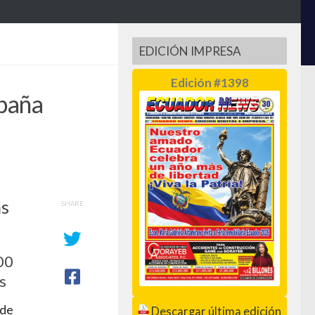
EDICIÓN IMPRESA
Edición #1398
paña
as
SHARE
00
s
 de
Descargar última edición