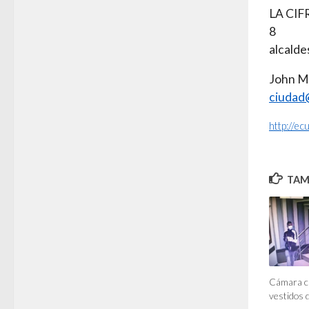
LA CIF
8
alcalde
John 
ciudad
http://e
TAMB
Cámara ca
vestidos d