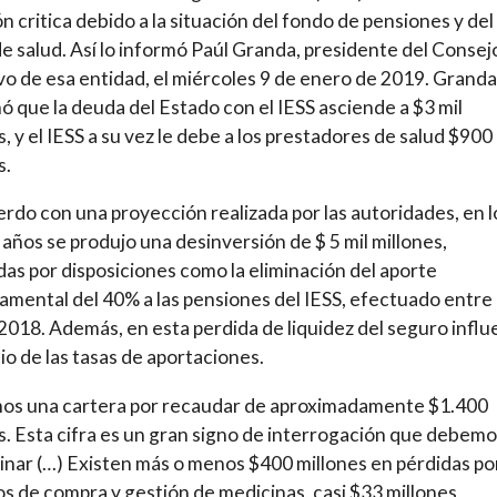
ón critica debido a la situación del fondo de pensiones y del
e salud. Así lo informó Paúl Granda, presidente del Consej
vo de esa entidad, el miércoles 9 de enero de 2019. Granda
ó que la deuda del Estado con el IESS asciende a $3 mil
s, y el IESS a su vez le debe a los prestadores de salud $900
s.
rdo con una proyección realizada por las autoridades, en l
 años se produjo una desinversión de $ 5 mil millones,
das por disposiciones como la eliminación del aporte
mental del 40% a las pensiones del IESS, efectuado entre
2018. Además, en esta perdida de liquidez del seguro influ
io de las tasas de aportaciones.
os una cartera por recaudar de aproximadamente $1.400
s. Esta cifra es un gran signo de interrogación que debem
nar (…) Existen más o menos $400 millones en pérdidas por
s de compra y gestión de medicinas, casi $33 millones