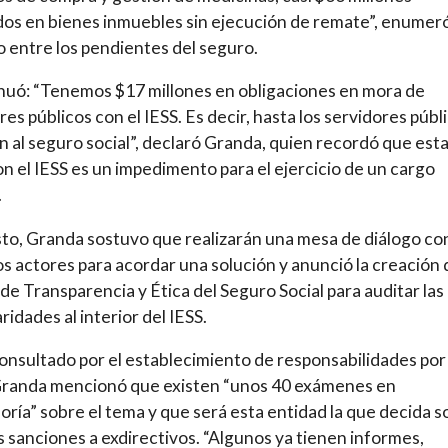
os en bienes inmuebles sin ejecución de remate”, enumeró
o entre los pendientes del seguro.
nuó: “Tenemos $17 millones en obligaciones en mora de
res públicos con el IESS. Es decir, hasta los servidores públ
n al seguro social”, declaró Granda, quien recordó que est
n el IESS es un impedimento para el ejercicio de un cargo
.
to, Granda sostuvo que realizarán una mesa de diálogo co
os actores para acordar una solución y anunció la creación 
de Transparencia y Ética del Seguro Social para auditar las
ridades al interior del IESS.
consultado por el establecimiento de responsabilidades por
 Granda mencionó que existen “unos 40 exámenes en
oría” sobre el tema y que será esta entidad la que decida 
s sanciones a exdirectivos. “Algunos ya tienen informes,