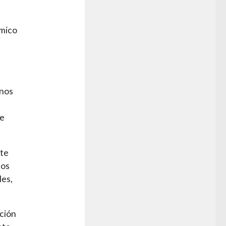
ómico
anos
de
nte
mos
les,
ación