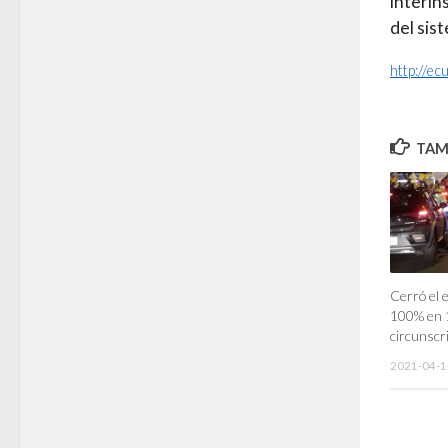
interin
del sis
http://e
TAMB
Cerró el e
100% en 1
circunscri
2021-04-1