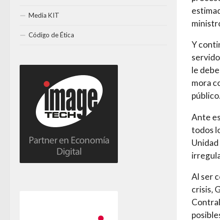
estimad
Media KIT
ministr
Código de Ética
Y conti
servido
le debe
mora co
público
Ante es
todos l
Unidad 
irregula
Al ser 
crisis,
Contral
posible