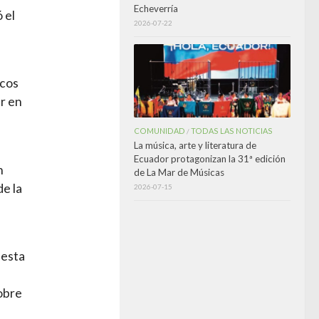
Echeverría
 el
2026-07-22
icos
ar en
COMUNIDAD
TODAS LAS NOTICIAS
/
La música, arte y literatura de
Ecuador protagonizan la 31ª edición
n
de La Mar de Músicas
de la
2026-07-15
 esta
sobre