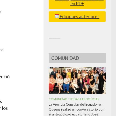
en PDF
o
Ediciones anteriores
_________
os
COMUNIDAD
enció
COMUNIDAD
TODAS LAS NOTICIAS
/
os
La Agencia Consular del Ecuador en
 los
Queens realizó un conversatorio con
el antropólogo ecuatoriano José