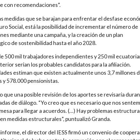
ve con recomendaciones”.
as medidas que se barajan para enfrentar el desfase econ
uro Social, está la posibilidad de incrementar el número de
iones mediante una campaña, y la creación de un plan
gico de sostenibilidad hasta el año 2028.
e 500 mil trabajadores independientes y 250 mil ecuatori
terior serían los probables candidatos para la afiliación.
ades estiman que existen actualmente unos 3,7 millones 
os y 578.000 pensionistas.
o que una posible revisión de los aportes se revisaría dura
nadas de diálogo. “Yo creo que es necesario que nos sente
mesa para llegar a acuerdos. (…) Hay problemas estructura
en medidas estructurales”, puntualizó Granda.
 informe, el director del IESS firmó un convenio de cooper