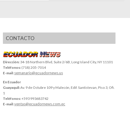
CONTACTO
Dirección:
34-18 Northern Blvd, Suite 2/6B, Long Island City, NY 11101
Teléfonos:
(718) 205-7014
semanario@ecuadornews.us
E-mail:
En Ecuador
Guayaquil:
Av. 9 de Octubre 109 y Malecón, Edif. Santistevan, Piso 3, Ofi.
1
Teléfonos:
+593 993683742
ventas@ecuadornews.com.ec
E-mail: