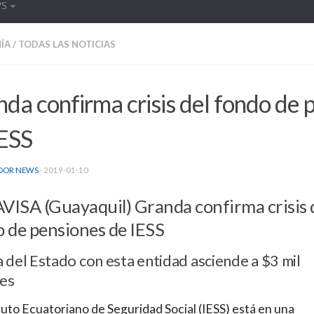
WS
ÍA
/
TODAS LAS NOTICIAS
da confirma crisis del fondo de 
IESS
DOR NEWS
·
2019-01-10
ISA (Guayaquil) Granda confirma crisis 
 de pensiones de IESS
del Estado con esta entidad asciende a $3 mil
nes
ituto Ecuatoriano de Seguridad Social (IESS) está en una