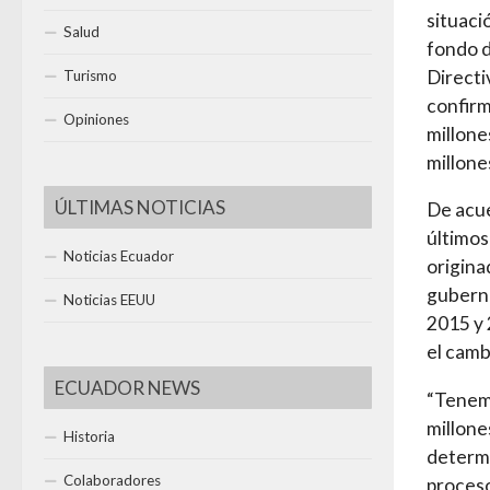
situaci
Salud
fondo d
Directi
Turismo
confirm
Opiniones
millone
millone
ÚLTIMAS NOTICIAS
De acue
últimos
Noticias Ecuador
origina
guberna
Noticias EEUU
2015 y 
el camb
ECUADOR NEWS
“Tenem
millone
Historia
determi
Colaboradores
proceso