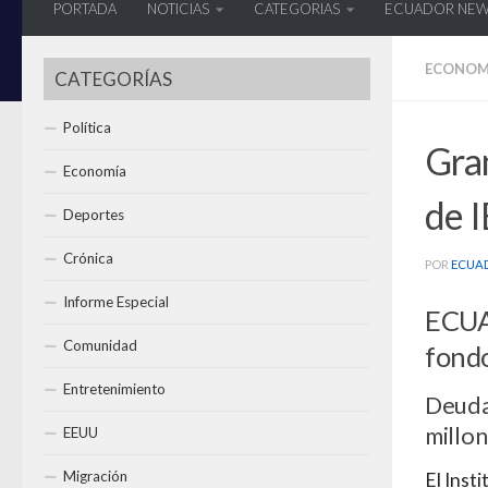
PORTADA
NOTICIAS
CATEGORIAS
ECUADOR NE
ECONOM
CATEGORÍAS
Política
Gran
Economía
de 
Deportes
Crónica
POR
ECUA
Informe Especial
ECUAV
Comunidad
fondo
Entretenimiento
Deuda 
millo
EEUU
Migración
El Inst