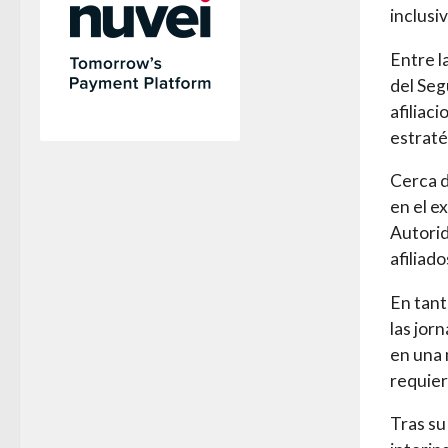
inclusi
Entre l
del Seg
afiliac
estraté
Cerca d
en el ex
Autorid
afiliad
En tant
las jor
en una 
requier
Tras su