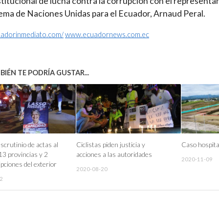
stitucional de lucha contra la corrupción con el representa
tema de Naciones Unidas para el Ecuador, Arnaud Peral.
cuadorinmediato.com/
www.ecuadornews.com.ec
IÉN TE PODRÍA GUSTAR...
scrutinio de actas al
Ciclistas piden justicia y
Caso hospita
3 provincias y 2
acciones a las autoridades
2020-11-09
pciones del exterior
2020-08-20
2