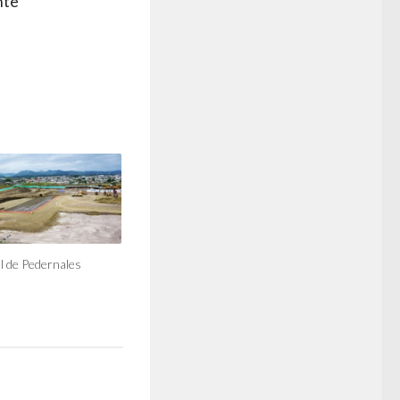
nte
l de Pedernales