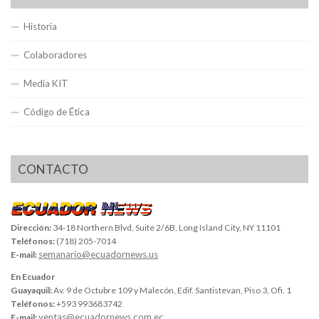
Historia
Colaboradores
Media KIT
Código de Ética
CONTACTO
Dirección:
34-18 Northern Blvd, Suite 2/6B, Long Island City, NY 11101
Teléfonos:
(718) 205-7014
semanario@ecuadornews.us
E-mail:
En Ecuador
Guayaquil:
Av. 9 de Octubre 109 y Malecón, Edif. Santistevan, Piso 3, Ofi. 1
Teléfonos:
+593 993683742
ventas@ecuadornews.com.ec
E-mail: