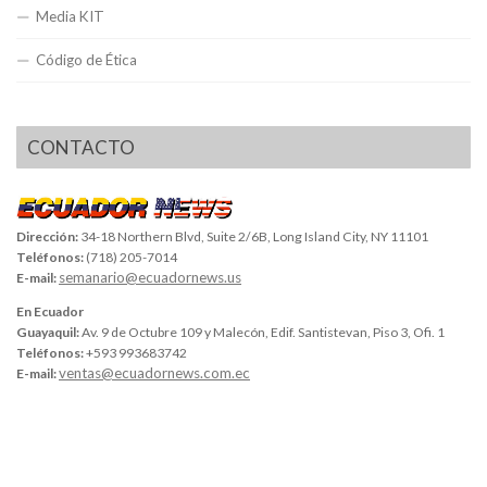
Media KIT
Código de Ética
CONTACTO
Dirección:
34-18 Northern Blvd, Suite 2/6B, Long Island City, NY 11101
Teléfonos:
(718) 205-7014
semanario@ecuadornews.us
E-mail:
En Ecuador
Guayaquil:
Av. 9 de Octubre 109 y Malecón, Edif. Santistevan, Piso 3, Ofi. 1
Teléfonos:
+593 993683742
ventas@ecuadornews.com.ec
E-mail: