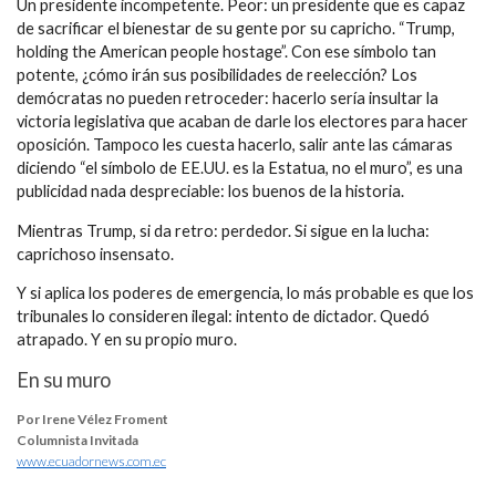
Un presidente incompetente. Peor: un presidente que es capaz
de sacrificar el bienestar de su gente por su capricho. “Trump,
holding the American people hostage”. Con ese símbolo tan
potente, ¿cómo irán sus posibilidades de reelección? Los
demócratas no pueden retroceder: hacerlo sería insultar la
victoria legislativa que acaban de darle los electores para hacer
oposición. Tampoco les cuesta hacerlo, salir ante las cámaras
diciendo “el símbolo de EE.UU. es la Estatua, no el muro”, es una
publicidad nada despreciable: los buenos de la historia.
Mientras Trump, si da retro: perdedor. Si sigue en la lucha:
caprichoso insensato.
Y si aplica los poderes de emergencia, lo más probable es que los
tribunales lo consideren ilegal: intento de dictador. Quedó
atrapado. Y en su propio muro.
En su muro
Por Irene Vélez Froment
Columnista Invitada
www.ecuadornews.com.ec