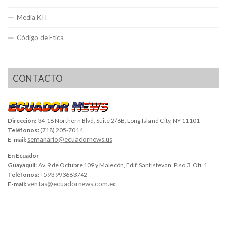
Media KIT
Código de Ética
CONTACTO
Dirección:
34-18 Northern Blvd, Suite 2/6B, Long Island City, NY 11101
Teléfonos:
(718) 205-7014
semanario@ecuadornews.us
E-mail:
En Ecuador
Guayaquil:
Av. 9 de Octubre 109 y Malecón, Edif. Santistevan, Piso 3, Ofi. 1
Teléfonos:
+593 993683742
ventas@ecuadornews.com.ec
E-mail: