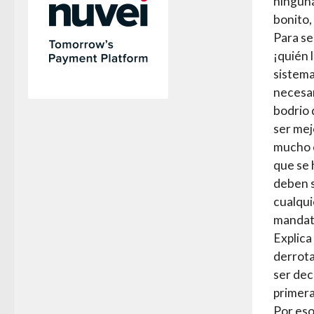
ninguna
bonito,
Para se
¡quién 
sistema
necesar
bodrio 
ser mej
mucho e
que se 
deben s
cualqui
mandata
Explica
derrota
ser dec
primera
Por eso