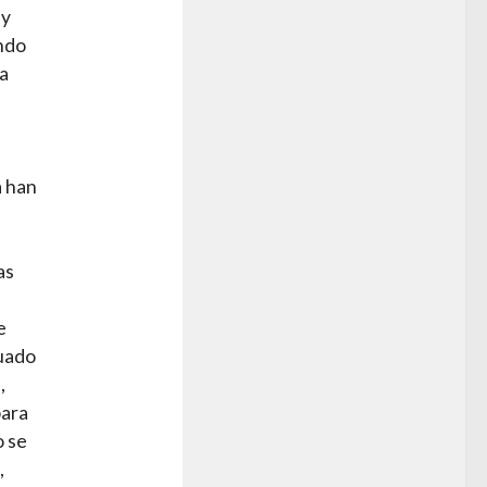
 y
ndo
 a
a han
as
e
tuado
,
para
o se
,