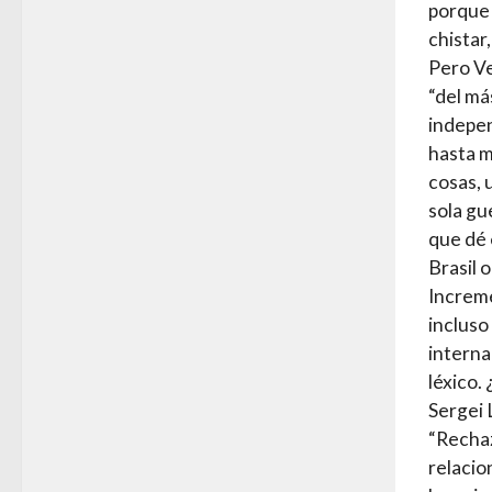
porque e
chistar
Pero Ve
“del má
indepen
hasta m
cosas, 
sola gu
que dé 
Brasil 
Increme
incluso
interna
léxico.
Sergei 
“Rechaz
relacio