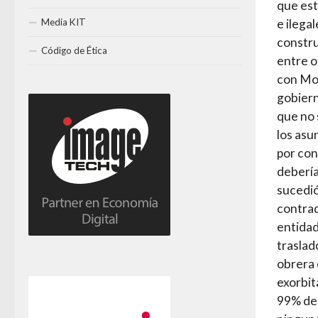
que est
Media KIT
e ilegal
constr
Código de Ética
entre o
con Mos
gobiern
que no 
los asu
por con
debería
sucedió
contrad
entidad
traslad
obrera 
exorbit
99% de 