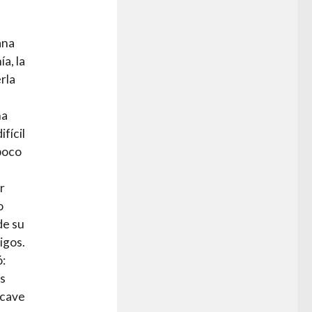
ana
a, la
rla
s
na
fícil
poco
r
o
de su
igos.
ó:
as
ocave