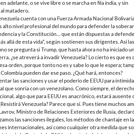
n adelante, o se vive libre o se marcha en fila india, y sin
, al matadero.
nezuela cuenta con una Fuerza Armada Nacional Bolivari
s alto nivel profesional del mundo para defender la soberaní
dencia y la Constitución… que están dispuestas a defende
ás allá de esta vida”, según sostienen sus dirigentes. Así la
uno se pregunta si Trump, que hasta ahora no ha iniciado u
erra, ¿se atreverá a invadir Venezuela? Lo cierto es que es di
esa orden, porque tonto no es y sabe lo que le espera; tam
o Colombia pueden dar ese paso. ¿Qué hará, entonces?
ntar las sanciones y usar el poderío de EEUU para intimida
 al que sonría con un venezolano. Como siempre, el derech
cional, algo que para EEUU es anacrónico, estará ausente 
 ¿Resistirá Venezuela? Parece que sí. Pues tiene muchos am
Lavrov, Ministro de Relaciones Exteriores de Rusia, declar
amos las sanciones ilegales, los métodos de chantaje en l
nes internacionales, así como cualquier otra medida que s