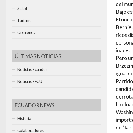
del mu
Salud
Bajo es
El únic
Turismo
Bernie 
Opiniones
ricos d
persona
inadecu
ÚLTIMAS NOTICIAS
Pero un
Brzezin
Noticias Ecuador
igual qu
Partido
Noticias EEUU
candida
derrota
La cloa
ECUADOR NEWS
Washing
Historia
importa
de “la 
Colaboradores