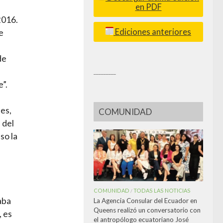
en PDF
2016.
Ediciones anteriores
e
de
_________
”.
ces,
COMUNIDAD
 del
so la
COMUNIDAD
TODAS LAS NOTICIAS
/
aba
La Agencia Consular del Ecuador en
Queens realizó un conversatorio con
, es
el antropólogo ecuatoriano José