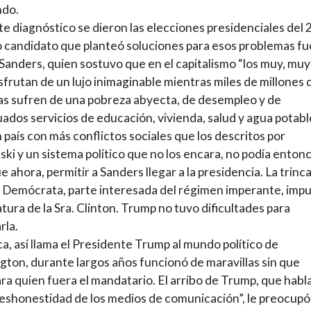
ndo.
te diagnóstico se dieron las elecciones presidenciales del 
o candidato que planteó soluciones para esos problemas fu
Sanders, quien sostuvo que en el capitalismo “los muy, muy
isfrutan de un lujo inimaginable mientras miles de millones 
s sufren de una pobreza abyecta, de desempleo y de
ados servicios de educación, vivienda, salud y agua potable
 país con más conflictos sociales que los descritos por
ski y un sistema político que no los encara, no podía enton
e ahora, permitir a Sanders llegar a la presidencia. La trinca
 Demócrata, parte interesada del régimen imperante, impu
tura de la Sra. Clinton. Trump no tuvo dificultades para
rla.
ca, así llama el Presidente Trump al mundo político de
ton, durante largos años funcionó de maravillas sin que
ra quien fuera el mandatario. El arribo de Trump, que habl
deshonestidad de los medios de comunicación”, le preocupó