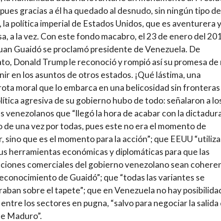
pues gracias a él ha quedado al desnudo, sin ningún tipo de
, la política imperial de Estados Unidos, que es aventurera 
sa, a la vez. Con este fondo macabro, el 23 de enero del 20
Juan Guaidó se proclamó presidente de Venezuela. De
to, Donald Trump le reconoció y rompió así su promesa de
nir en los asuntos de otros estados. ¡Qué lástima, una
ota moral que lo embarca en una belicosidad sin fronteras
olítica agresiva de su gobierno hubo de todo: señalaron a lo
es venezolanos que “llegó la hora de acabar con la dictadur
de una vez por todas, pues este no era el momento de
r, sino que es el momento para la acción”; que EEUU “utiliza
us herramientas económicas y diplomáticas para que las
ciones comerciales del gobierno venezolano sean cohere
reconocimiento de Guaidó”; que “todas las variantes se
aban sobre el tapete”; que en Venezuela no hay posibilida
 entre los sectores en pugna, “salvo para negociar la salida 
de Maduro”.