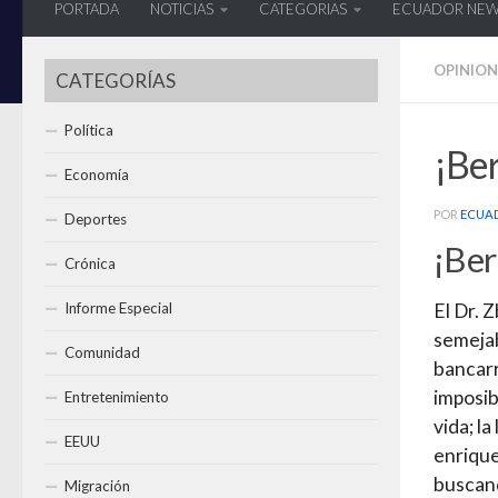
PORTADA
NOTICIAS
CATEGORIAS
ECUADOR NE
OPINION
CATEGORÍAS
Política
¡Ber
Economía
POR
ECUA
Deportes
¡Ber
Crónica
Informe Especial
El Dr. 
semejab
Comunidad
bancarr
imposib
Entretenimiento
vida; l
EEUU
enrique
buscand
Migración