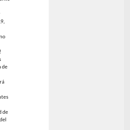
y
19,
 no
!
s
a de
rá
ntes
d de
del