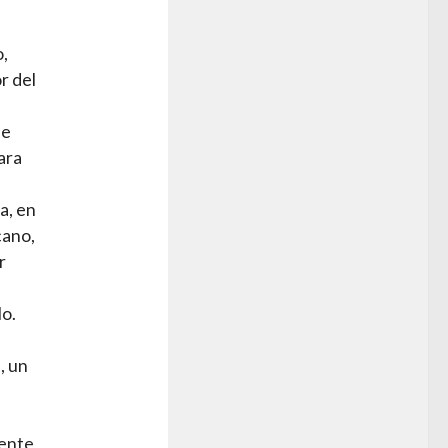
n
o,
r del
me
ara
a, en
cano,
r
lo.
, un
dente