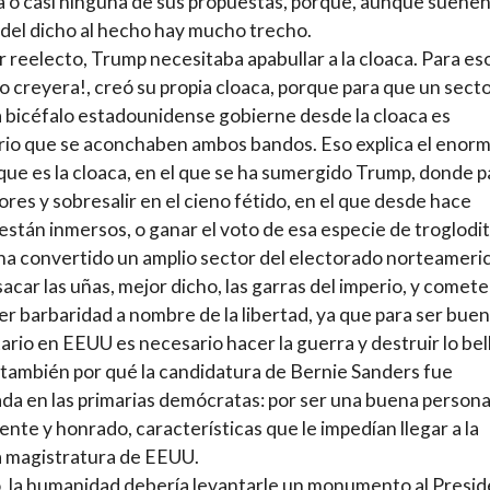
 o casi ninguna de sus propuestas, porque, aunque suene
 del dicho al hecho hay mucho trecho.
r reelecto, Trump necesitaba apabullar a la cloaca. Para es
lo creyera!, creó su propia cloaca, porque para que un secto
 bicéfalo estadounidense gobierne desde la cloaca es
io que se aconchaben ambos bandos. Eso explica el enor
que es la cloaca, en el que se ha sumergido Trump, donde p
ores y sobresalir en el cieno fétido, en el que desde hace
stán inmersos, o ganar el voto de esa especie de troglodit
ha convertido un amplio sector del electorado norteameri
acar las uñas, mejor dicho, las garras del imperio, y comete
er barbaridad a nombre de la libertad, ya que para ser buen
rio en EEUU es necesario hacer la guerra y destruir lo bel
 también por qué la candidatura de Bernie Sanders fue
da en las primarias demócratas: por ser una buena persona
ente y honrado, características que le impedían llegar a la
 magistratura de EEUU.
, la humanidad debería levantarle un monumento al Presi