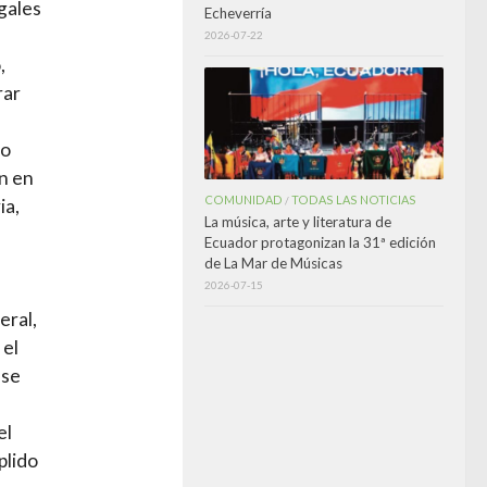
gales
Echeverría
2026-07-22
,
rar
do
ón en
COMUNIDAD
TODAS LAS NOTICIAS
/
ia,
La música, arte y literatura de
Ecuador protagonizan la 31ª edición
e
de La Mar de Músicas
2026-07-15
eral,
 el
ase
el
plido