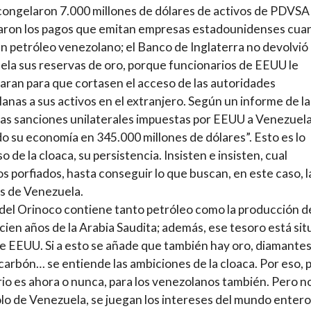
ongelaron 7.000 millones de dólares de activos de PDVSA
aron los pagos que emitan empresas estadounidenses cua
 petróleo venezolano; el Banco de Inglaterra no devolvió
la sus reservas de oro, porque funcionarios de EEUU le
aran para que cortasen el acceso de las autoridades
anas a sus activos en el extranjero. Según un informe de la
as sanciones unilaterales impuestas por EEUU a Venezuel
o su economía en 345.000 millones de dólares”. Esto es lo
o de la cloaca, su persistencia. Insisten e insisten, cual
 porfiados, hasta conseguir lo que buscan, en este caso, l
s de Venezuela.
 del Orinoco contiene tanto petróleo como la producción d
cien años de la Arabia Saudita; además, ese tesoro está si
e EEUU. Si a esto se añade que también hay oro, diamantes
 carbón… se entiende las ambiciones de la cloaca. Por eso, 
rio es ahora o nunca, para los venezolanos también. Pero n
ólo de Venezuela, se juegan los intereses del mundo entero