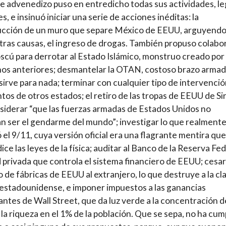
e advenedizo puso en entredicho todas sus actividades, le
es, e insinuó iniciar una serie de acciones inéditas: la
ucción de un muro que separe México de EEUU, arguyendo
tras causas, el ingreso de drogas. También propuso colabo
cú para derrotar al Estado Islámico, monstruo creado por
os anteriores; desmantelar la OTAN, costoso brazo arma
sirve para nada; terminar con cualquier tipo de intervenci
ntos de otros estados; el retiro de las tropas de EEUU de Sir
siderar “que las fuerzas armadas de Estados Unidos no
n ser el ‎‎gendarme del mundo”; investigar lo que realment
 el 9/11, cuya versión oficial era una flagrante mentira que
ice las leyes de la física; auditar al Banco de la Reserva Fed
 privada que controla el sistema financiero de EEUU; cesar
o de fábricas de EEUU al extranjero, lo que destruye a la cl
estadounidense, e imponer impuestos a las ganancias
antes de Wall Street, que da luz verde a la concentración d
la riqueza en el 1% de la población. Que se sepa, no ha cum