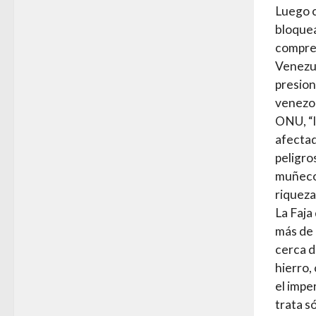
Luego c
bloque
compren
Venezue
presion
venezol
ONU, “l
afectad
peligros
muñecos
riqueza
La Faja
más de 
cerca d
hierro,
el impe
trata s