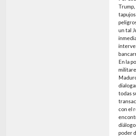
Trump, 
tapujos
peligro
un tal 
inmedia
interve
bancarr
En la p
militar
Maduro 
dialoga
todas s
transac
con el 
encontr
diálogo
poder 