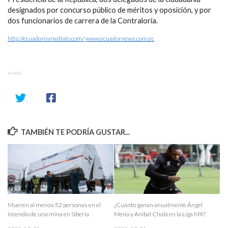
designados por concurso público de méritos y oposición, y por
dos funcionarios de carrera de la Contraloría.
http://ecuadorinmediato.com/
www.ecuadornews.com.ec
SHARE
TAMBIÉN TE PODRÍA GUSTAR...
Mueren al menos 52 personas en el
¿Cuánto ganan anualmente Ángel
incendio de una mina en Siberia
Mena y Aníbal Chalá en la Liga MX?