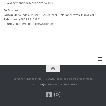
semanario@ecuadornews.us
E-mail:
En Ecuador
Guayaquil:
Av. 9 de Octubre 109 y Malecón, Edif. Santistevan, Piso 3, Ofi. 1
Teléfonos:
+593 993683742
ventas@ecuadornews.com.ec
E-mail:
Semanario Ecuador News © 2026. Todos los derechos reservados.
Funciona con
- Diseñado con el
Tema Hueman