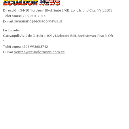
Dirección:
34-18 Northern Blvd, Suite 2/6B, Long Island City, NY 11101
Teléfonos:
(718) 205-7014
semanario@ecuadornews.us
E-mail:
En Ecuador
Guayaquil:
Av. 9 de Octubre 109 y Malecón, Edif. Santistevan, Piso 3, Ofi.
1
Teléfonos:
+593 993683742
ventas@ecuadornews.com.ec
E-mail: