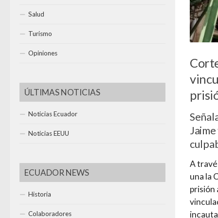
Salud
Turismo
Opiniones
Corte
vincu
ÚLTIMAS NOTICIAS
prisi
Noticias Ecuador
Señal
Jaime 
Noticias EEUU
culpab
A travé
ECUADOR NEWS
una la 
prisión
Historia
vincula
incauta
Colaboradores