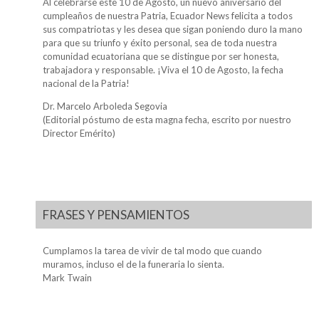
Al celebrarse este 10 de Agosto, un nuevo aniversario del
cumpleaños de nuestra Patria, Ecuador News felicita a todos
sus compatriotas y les desea que sigan poniendo duro la mano
para que su triunfo y éxito personal, sea de toda nuestra
comunidad ecuatoriana que se distingue por ser honesta,
trabajadora y responsable. ¡Viva el 10 de Agosto, la fecha
nacional de la Patria!
Dr. Marcelo Arboleda Segovia
(Editorial póstumo de esta magna fecha, escrito por nuestro
Director Emérito)
FRASES Y PENSAMIENTOS
Cumplamos la tarea de vivir de tal modo que cuando
muramos, incluso el de la funeraria lo sienta.
Mark Twain