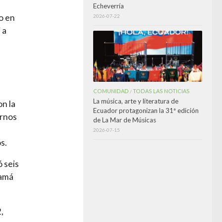
Echeverría
o en
2026-07-22
 a
COMUNIDAD
TODAS LAS NOTICIAS
/
La música, arte y literatura de
on la
Ecuador protagonizan la 31ª edición
ornos
de La Mar de Músicas
2026-07-15
s.
 seis
namá
,