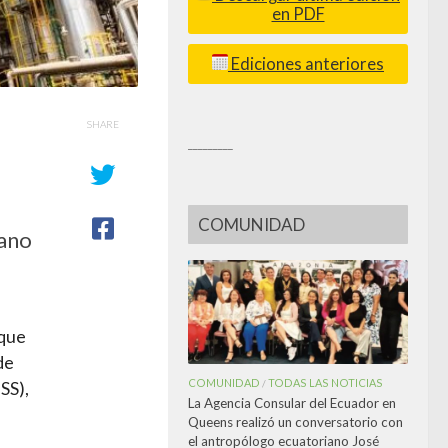
en PDF
Ediciones anteriores
SHARE
_________
COMUNIDAD
mano
 que
de
COMUNIDAD
TODAS LAS NOTICIAS
/
SS),
La Agencia Consular del Ecuador en
Queens realizó un conversatorio con
el antropólogo ecuatoriano José