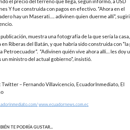
ndo el precio del terreno que llega, según informó, a USD
nes Y fue construida con pagos en efectivo. “Ahora en el
dero hay un Maserati…. adivinen quien duerme allí”, sugir
cencio.
 publicación, muestra una fotografía de la que sería la casa,
 en Riberas del Batán, y que habría sido construida con “la 
a Petroecuador”. “Adivinen quién vive ahora allí… les doy 
s un ministro del actual gobierno”, insistió.
 Twitter – Fernando Villavicencio, EcuadorInmediato, El
so
cuadorinmediato.com/
www.ecuadornews.com.ec
IÉN TE PODRÍA GUSTAR...