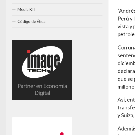
Media KIT
“Andrés
Perú y 
Código de Ética
vista y
petrole
Con una
sentenc
diciemb
declara
que se 
millone
Así, en
transf
y Suiza
Además,