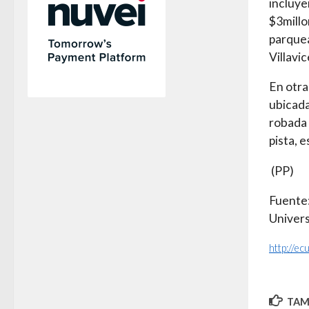
incluye
$3millo
parquea
Villavi
En otra
ubicada
robada 
pista, e
(PP)
Fuente:
Univer
http://e
TAMB