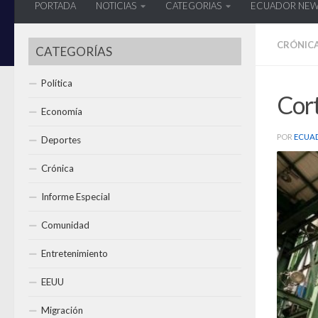
PORTADA
NOTICIAS
CATEGORIAS
ECUADOR NE
CRÓNIC
CATEGORÍAS
Política
Cort
Economía
POR
ECUA
Deportes
Crónica
Informe Especial
Comunidad
Entretenimiento
EEUU
Migración