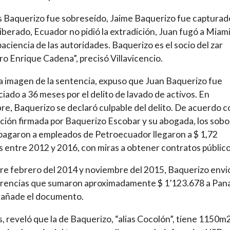
 Baquerizo fue sobreseído, Jaime Baquerizo fue capturad
liberado, Ecuador no pidió la extradición, Juan fugó a Miami
 paciencia de las autoridades. Baquerizo es el socio del zar
ro Enrique Cadena”, precisó Villavicencio.
 imagen de la sentencia, expuso que Juan Baquerizo fue
iado a 36 meses por el delito de lavado de activos. En
re, Baquerizo se declaró culpable del delito. De acuerdo c
ción firmada por Baquerizo Escobar y su abogada, los sob
pagaron a empleados de Petroecuador llegaron a $ 1,72
s entre 2012 y 2016, con miras a obtener contratos público
tre febrero del 2014 y noviembre del 2015, Baquerizo envió
erencias que sumaron aproximadamente $ 1’123.678 a Pa
, añade el documento.
 reveló que la de Baquerizo, “alias Cocolón”, tiene 1150m2