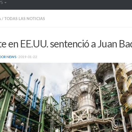
WS
A
/
TODAS LAS NOTICIAS
e en EE.UU. sentenció a Juan Ba
DOR NEWS
·
2019-01-22