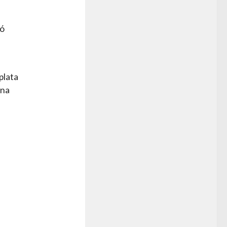
ió
plata
una