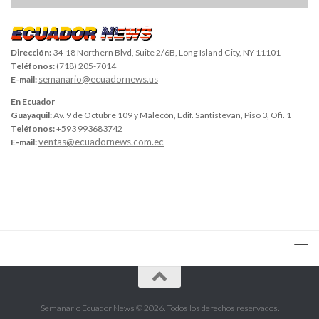
Dirección:
34-18 Northern Blvd, Suite 2/6B, Long Island City, NY 11101
Teléfonos:
(718) 205-7014
semanario@ecuadornews.us
E-mail:
En Ecuador
Guayaquil:
Av. 9 de Octubre 109 y Malecón, Edif. Santistevan, Piso 3, Ofi. 1
Teléfonos:
+593 993683742
ventas@ecuadornews.com.ec
E-mail:
Semanario Ecuador News © 2026. Todos los derechos reservados.