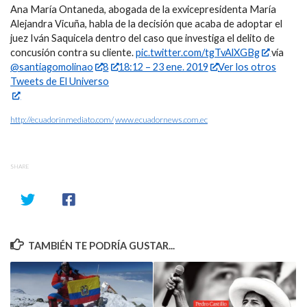
Ana María Ontaneda, abogada de la exvicepresidenta María
Alejandra Vicuña, habla de la decisión que acaba de adoptar el
juez Iván Saquicela dentro del caso que investiga el delito de
concusión contra su cliente.
pic.twitter.com/tgTvAlXGBg
vía
@santiagomolinao
8
18:12 – 23 ene. 2019
Ver los otros
Tweets de El Universo
http://ecuadorinmediato.com/
www.ecuadornews.com.ec
SHARE
TAMBIÉN TE PODRÍA GUSTAR...