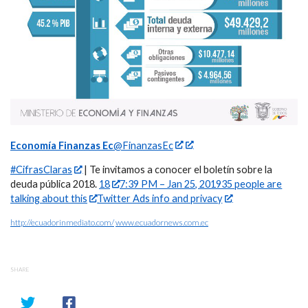
Economía Finanzas Ec
@FinanzasEc
#CifrasClaras
| Te invitamos a conocer el boletín sobre la
deuda pública 2018.
18
7:39 PM – Jan 25, 201935 people are
talking about this
Twitter Ads info and privacy
http://ecuadorinmediato.com/
www.ecuadornews.com.ec
SHARE