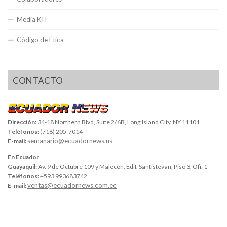
Media KIT
Código de Ética
CONTACTO
Dirección:
34-18 Northern Blvd, Suite 2/6B, Long Island City, NY 11101
Teléfonos:
(718) 205-7014
semanario@ecuadornews.us
E-mail:
En Ecuador
Guayaquil:
Av. 9 de Octubre 109 y Malecón, Edif. Santistevan, Piso 3, Ofi. 1
Teléfonos:
+593 993683742
ventas@ecuadornews.com.ec
E-mail: