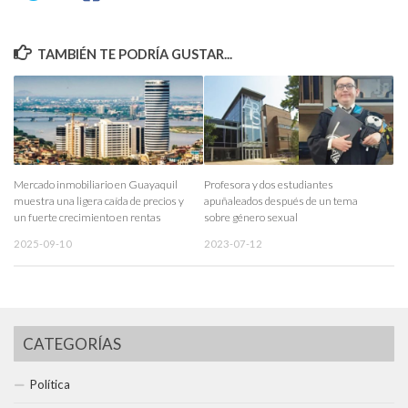
TAMBIÉN TE PODRÍA GUSTAR...
Mercado inmobiliario en Guayaquil
Profesora y dos estudiantes
muestra una ligera caída de precios y
apuñaleados después de un tema
un fuerte crecimiento en rentas
sobre género sexual
2025-09-10
2023-07-12
CATEGORÍAS
Política