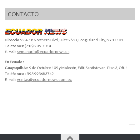
CONTACTO
Dirección:
34-18 Northern Blvd, Suite 2/6B, Long Island City, NY 11101
Teléfonos:
(718) 205-7014
semanario@ecuadornews.us
E-mail:
En Ecuador
Guayaquil:
Av. 9 de Octubre 109 y Malecón, Edif. Santistevan, Piso 3, Ofi. 1
Teléfonos:
+593 993683742
ventas@ecuadornews.com.ec
E-mail: