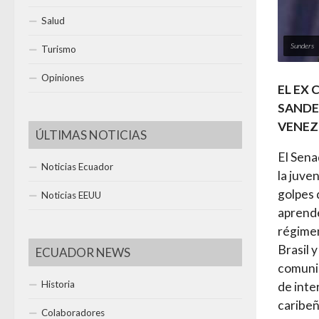
Salud
Sunders
Turismo
Opiniones
EL EX 
SANDE
VENEZ
ÚLTIMAS NOTICIAS
El Sena
Noticias Ecuador
la juve
golpes
Noticias EEUU
aprende
régimen
Brasil 
ECUADOR NEWS
comunic
Historia
de inte
caribeñ
Colaboradores