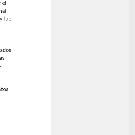
 el
nal
y fue
tados
as
s
ntos