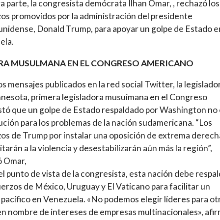
a parte, la congresista demócrata Ilhan Omar, , rechazó los
os promovidos por la administración del presidente
nidense, Donald Trump, para apoyar un golpe de Estado e
ela.
RA MUSULMANA EN EL CONGRESO AMERICANO
os mensajes publicados en la red social Twitter, la legislado
nesota, primera legisladora musuimana en el Congreso
tó que un golpe de Estado respaldado por Washington no 
ución para los problemas de la nación sudamericana. “Los
os de Trump por instalar una oposición de extrema derech
itarán a la violencia y desestabilizarán aún más la región”,
ó Omar,
l punto de vista de la congresista, esta nación debe respal
uerzos de México, Uruguay y El Vaticano para facilitar un
 pacífico en Venezuela. «No podemos elegir líderes para ot
en nombre de intereses de empresas multinacionales», afi