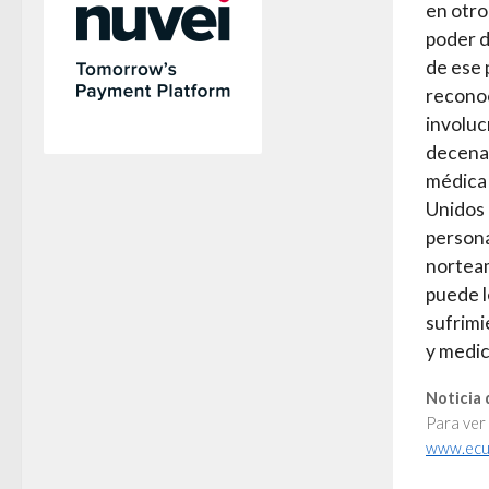
en otro
poder d
de ese 
reconoc
involuc
decenas
médica 
Unidos 
persona
norteam
puede l
sufrimi
y medic
Noticia 
Para ver
www.ecu