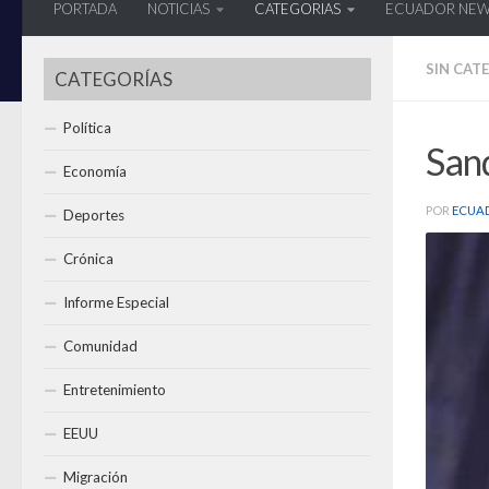
PORTADA
NOTICIAS
CATEGORIAS
ECUADOR NE
SIN CAT
CATEGORÍAS
Política
Sand
Economía
POR
ECUA
Deportes
Crónica
Informe Especial
Comunidad
Entretenimiento
EEUU
Migración