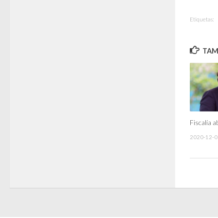
Etiquetas:
TAMB
Fiscalía a
2020-12-0