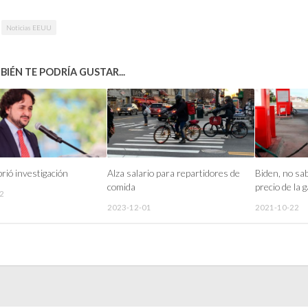
Noticias EEUU
IÉN TE PODRÍA GUSTAR...
brió investigación
Alza salario para repartidores de
Biden, no sa
comida
precio de la 
2
2023-12-01
2021-10-22