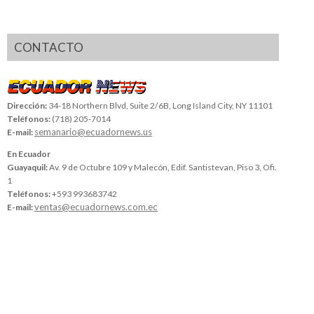
CONTACTO
Dirección:
34-18 Northern Blvd, Suite 2/6B, Long Island City, NY 11101
Teléfonos:
(718) 205-7014
semanario@ecuadornews.us
E-mail:
En Ecuador
Guayaquil:
Av. 9 de Octubre 109 y Malecón, Edif. Santistevan, Piso 3, Ofi.
1
Teléfonos:
+593 993683742
ventas@ecuadornews.com.ec
E-mail: