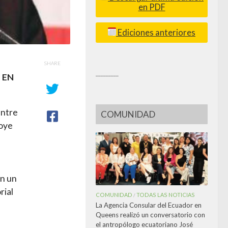
en PDF
Ediciones anteriores
SHARE
_________
 EN
entre
COMUNIDAD
poye
,
en un
rial
COMUNIDAD
TODAS LAS NOTICIAS
/
La Agencia Consular del Ecuador en
Queens realizó un conversatorio con
el antropólogo ecuatoriano José