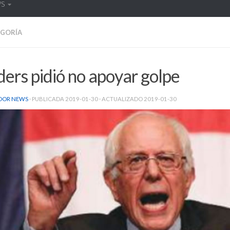
WS
EGORÍA
ers pidió no apoyar golpe
DOR NEWS
· PUBLICADA
2019-01-30
· ACTUALIZADO
2019-01-30