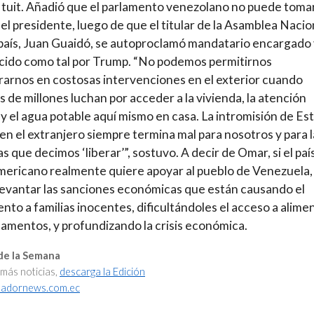
 tuit. Añadió que el parlamento venezolano no puede tomar
el presidente, luego de que el titular de la Asamblea Nacio
país, Juan Guaidó, se autoproclamó mandatario encargado 
ido como tal por Trump. “No podemos permitirnos
rarnos en costosas intervenciones en el exterior cuando
 de millones luchan por acceder a la vivienda, la atención
y el agua potable aquí mismo en casa. La intromisión de Es
en el extranjero siempre termina mal para nosotros y para l
s que decimos ‘liberar’”, sostuvo. A decir de Omar, si el paí
ericano realmente quiere apoyar al pueblo de Venezuela,
evantar las sanciones económicas que están causando el
ento a familias inocentes, dificultándoles el acceso a alime
amentos, y profundizando la crisis económica.
de la Semana
 más noticias,
descarga la Edición
adornews.com.ec