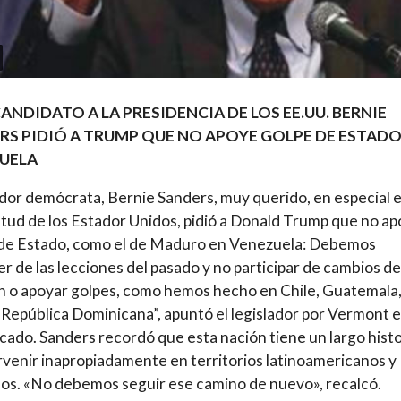
CANDIDATO A LA PRESIDENCIA DE LOS EE.UU. BERNIE
RS PIDIÓ A TRUMP QUE NO APOYE GOLPE DE ESTADO
UELA
dor demócrata, Bernie Sanders, muy querido, en especial 
ntud de los Estador Unidos, pidió a Donald Trump que no a
 de Estado, como el de Maduro en Venezuela: Debemos
r de las lecciones del pasado y no participar de cambios de
 o apoyar golpes, como hemos hecho en Chile, Guatemala
y República Dominicana”, apuntó el legislador por Vermont 
ado. Sanders recordó que esta nación tiene un largo histo
rvenir inapropiadamente en territorios latinoamericanos y
os. «No debemos seguir ese camino de nuevo», recalcó.