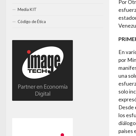
Por Otr
esfuerz
Media KIT
estadou
Código de Ética
Venezu
PRIME
En vari
por Min
manifes
una sol
esfuerz
solo inc
expres
Desde e
los esf
diálogo
países 