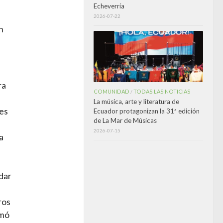
Echeverría
2026-07-22
n
ra
COMUNIDAD
TODAS LAS NOTICIAS
/
La música, arte y literatura de
es
Ecuador protagonizan la 31ª edición
de La Mar de Músicas
2026-07-15
a
dar
ros
rmó