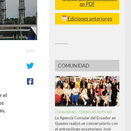
en PDF
Ediciones anteriores
_________
SHARE
COMUNIDAD
r el
os
as,
COMUNIDAD
TODAS LAS NOTICIAS
/
La Agencia Consular del Ecuador en
Queens realizó un conversatorio con
el antropólogo ecuatoriano José