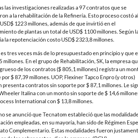
as las investigaciones realizadas a 97 contratos que se
ron a la rehabilitación de la Refinería. Esto proceso costó a
USD$ 1223 millones, además de que invirtió en el
miento de plantas un total de USD$ 1100 millones. Según l
ia la repotenciación costo USD$ 2323,8 millones.
a es tres veces más de lo presupuestado en principio y que 
5 millones. En el grupo de Rehabilitación, SK, la empresa q
 grueso de los contratos ($ 805,1 millones) registra un mon
 por $ 87,39 millones. UOP, Flexiner Tapco Enpro (y otros)
 presenta contratos sin soporte por $ 87,1 millones. Le si
Wheeler Italina con un monto sin soporte de $ 14,6 millone
cess International con $ 13,8 millones.
o se anunció que Tecnatom estableció que las modalidad
ación empleadas, en su mayoría, han sido de Régimen Espe
rato Complementario. Estas modalidades fueron justamen