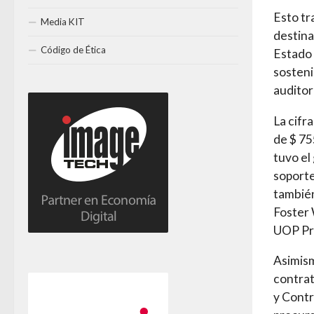
Esto tr
Media KIT
destina
Código de Ética
Estado 
sosteni
auditor
La cifr
de $ 75
tuvo el
soporte
también
Foster 
UOP Pro
Asimism
contrat
y Cont