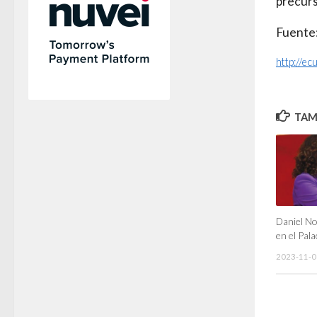
precurs
Fuente:
http://e
TAMB
Daniel No
en el Pala
2023-11-0