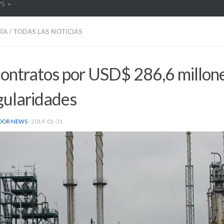
WS
ÍA
/
TODAS LAS NOTICIAS
contratos por USD$ 286,6 millon
gularidades
DOR NEWS
·
2019-01-31