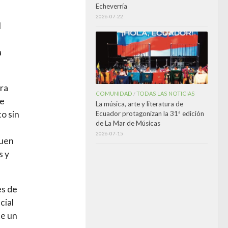
Echeverría
2026-07-22
l
a
era
COMUNIDAD
TODAS LAS NOTICIAS
/
ue
La música, arte y literatura de
to sin
Ecuador protagonizan la 31ª edición
de La Mar de Músicas
2026-07-15
guen
s y
es de
cial
te un