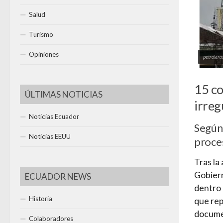
Salud
Turismo
Opiniones
petrolera
15 co
ÚLTIMAS NOTICIAS
irreg
Noticias Ecuador
Según 
Noticias EEUU
proce
Tras la
Gobiern
ECUADOR NEWS
dentro 
Historia
que rep
docume
Colaboradores