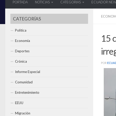
PORTADA
NOTICIAS
CATEGORIAS
ECUADOR NE
ECONOM
CATEGORÍAS
Política
15 
Economía
irre
Deportes
Crónica
POR
ECUA
Informe Especial
Comunidad
Entretenimiento
EEUU
Migración