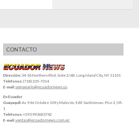
CONTACTO
Dirección:
34-18 Northern Blvd, Suite 2/6B, Long Island City, NY 11101
Teléfonos:
(718) 205-7014
semanario@ecuadornews.us
E-mail:
En Ecuador
Guayaquil:
Av. 9 de Octubre 109 y Malecón, Edif. Santistevan, Piso 3, Ofi.
1
Teléfonos:
+593 993683742
ventas@ecuadornews.com.ec
E-mail: