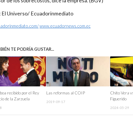
or de los sobrecostos, dice la empresa. (BGV)
 El Universo/ Ecuadorinmediato
cuadorinmediato.com/
www.ecuadornews.com.ec
IÉN TE PODRÍA GUSTAR...
boa recibido por el Rey
Las reformas al COIP
Chito Vera v
cio de la Zarzuela
Figuerido
2019-09-17
8
2024-05-29