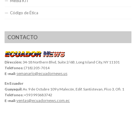
Media KIT
Código de Ética
CONTACTO
Dirección:
34-18 Northern Blvd, Suite 2/6B, Long Island City, NY 11101
Teléfonos:
(718) 205-7014
semanario@ecuadornews.us
E-mail:
En Ecuador
Guayaquil:
Av. 9 de Octubre 109 y Malecón, Edif. Santistevan, Piso 3, Ofi. 1
Teléfonos:
+593 993683742
ventas@ecuadornews.com.ec
E-mail: