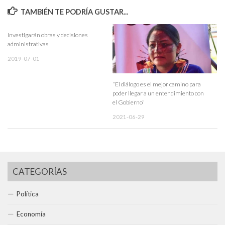
TAMBIÉN TE PODRÍA GUSTAR...
Investigarán obras y decisiones
administrativas
2019-07-01
“El diálogo es el mejor camino para
poder llegar a un entendimiento con
el Gobierno”
2021-06-29
CATEGORÍAS
Política
Economía