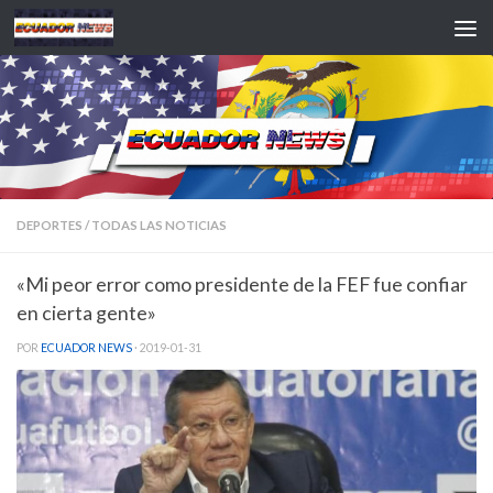
Saltar al contenido
DEPORTES
/
TODAS LAS NOTICIAS
«Mi peor error como presidente de la FEF fue confiar
en cierta gente»
POR
ECUADOR NEWS
·
2019-01-31