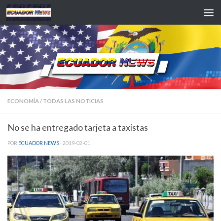
Saltar al contenido
ECONOMÍA
/
TODAS LAS NOTICIAS
No se ha entregado tarjeta a taxistas
POR
ECUADOR NEWS
·
2019-02-01