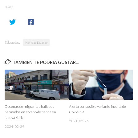
SHARE
Etiquetas:
Noticias Ecuador
TAMBIÉN TE PODRÍA GUSTAR...
Docenas de migrantes hallados
Alerta por posible variante inédita de
hacinados en sótano de tienda en
Covid-19
Nueva York
2021-02-25
2024-02-29