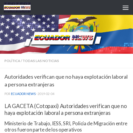
Saltar al contenido
POLÍTICA
/
TODAS LAS NOTICIAS
Autoridades verifican que no haya explotación laboral
a persona extranjeras
POR
ECUADOR NEWS
·
2019-02-04
LA GACETA (Cotopaxi) Autoridades verifican que no
haya explotación laboral a persona extranjeras
Ministerio de Trabajo, IESS, SRI, Policía de Migración entre
otros fueron parte de los operativos