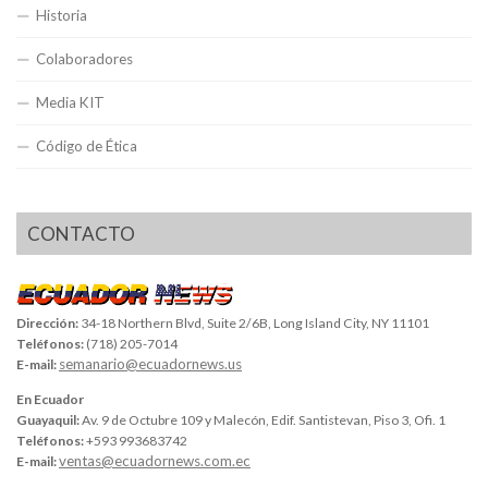
Historia
Colaboradores
Media KIT
Código de Ética
CONTACTO
Dirección:
34-18 Northern Blvd, Suite 2/6B, Long Island City, NY 11101
Teléfonos:
(718) 205-7014
semanario@ecuadornews.us
E-mail:
En Ecuador
Guayaquil:
Av. 9 de Octubre 109 y Malecón, Edif. Santistevan, Piso 3, Ofi. 1
Teléfonos:
+593 993683742
ventas@ecuadornews.com.ec
E-mail: