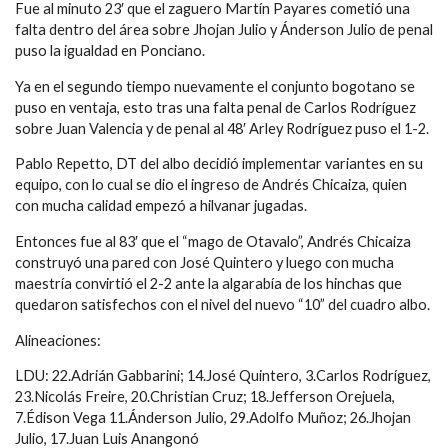
Fue al minuto 23′ que el zaguero Martín Payares cometió una
falta dentro del área sobre Jhojan Julio y Ánderson Julio de penal
puso la igualdad en Ponciano.
Ya en el segundo tiempo nuevamente el conjunto bogotano se
puso en ventaja, esto tras una falta penal de Carlos Rodríguez
sobre Juan Valencia y de penal al 48′ Arley Rodríguez puso el 1-2.
Pablo Repetto, DT del albo decidió implementar variantes en su
equipo, con lo cual se dio el ingreso de Andrés Chicaiza, quien
con mucha calidad empezó a hilvanar jugadas.
Entonces fue al 83′ que el “mago de Otavalo”, Andrés Chicaiza
construyó una pared con José Quintero y luego con mucha
maestría convirtió el 2-2 ante la algarabía de los hinchas que
quedaron satisfechos con el nivel del nuevo “10” del cuadro albo.
Alineaciones:
LDU: 22.Adrián Gabbarini; 14.José Quintero, 3.Carlos Rodríguez,
23.Nicolás Freire, 20.Christian Cruz; 18.Jefferson Orejuela,
7.Édison Vega 11.Ánderson Julio, 29.Adolfo Muñoz; 26.Jhojan
Julio, 17.Juan Luis Anangonó