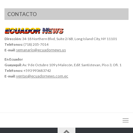
CONTACTO
Dirección:
34-18 Northern Blvd, Suite 2/6B, Long Island City, NY 11101
Teléfonos:
(718) 205-7014
semanario@ecuadornews.us
E-mail:
En Ecuador
Guayaquil:
Av. 9 de Octubre 109 y Malecón, Edif. Santistevan, Piso 3, Ofi. 1
Teléfonos:
+593 993683742
ventas@ecuadornews.com.ec
E-mail: