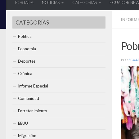
PORTADA
NOTICIAS
CATEGORIAS
ECUADOR NE
INFORME
CATEGORÍAS
Política
Pob
Economía
POR
ECUA
Deportes
Crónica
Informe Especial
Comunidad
Entretenimiento
EEUU
Migración