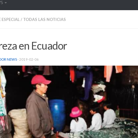
WS
 ESPECIAL
/
TODAS LAS NOTICIAS
reza en Ecuador
DOR NEWS
·
2019-02-06