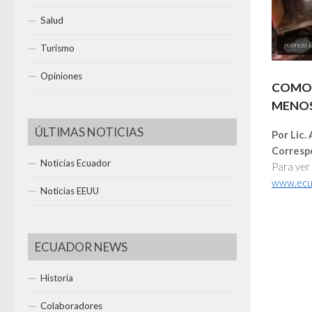
Salud
pobreza 
Turismo
Opiniones
COMO 
MENO
ÚLTIMAS NOTICIAS
Por Lic.
Corresp
Noticias Ecuador
Para ver
www.ecu
Noticias EEUU
ECUADOR NEWS
Historia
Colaboradores