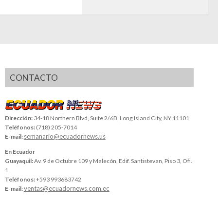
CONTACTO
Dirección:
34-18 Northern Blvd, Suite 2/6B, Long Island City, NY 11101
Teléfonos:
(718) 205-7014
semanario@ecuadornews.us
E-mail:
En Ecuador
Guayaquil:
Av. 9 de Octubre 109 y Malecón, Edif. Santistevan, Piso 3, Ofi.
1
Teléfonos:
+593 993683742
ventas@ecuadornews.com.ec
E-mail: