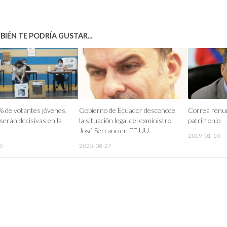
IÉN TE PODRÍA GUSTAR...
 de votantes jóvenes,
Gobierno de Ecuador desconoce
Correa renunc
 serán decisivas en la
la situación legal del exministro
patrimonio
José Serrano en EE.UU.
2019-01-10
5
2025-08-27