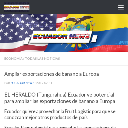
Saltar al contenido
ECONOMÍA
/
TODAS LAS NOTICIAS
Ampliar exportaciones de banano a Europa
POR
ECUADOR NEWS
·
2019-02-11
EL HERALDO (Tungurahua) Ecuador ve potencial
para ampliar las exportaciones de banano a Europa
Ecuador quiere aprovechar la Fruit Logistic para que se
conozcan mejor otros productos del país
Ecuador tiene potencial para aumentar las exportaciones de