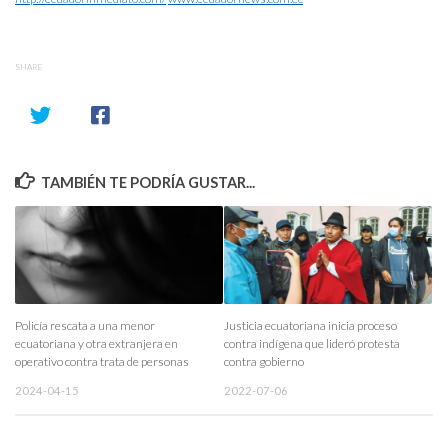
SHARE
TAMBIÉN TE PODRÍA GUSTAR...
Policía rescata a una menor
Justicia ecuatoriana inicia proceso
ecuatoriana y otra extranjera en
contra indígena que lideró protesta
operativo contra trata de personas
contra gobierno
2024-04-15
2022-07-06