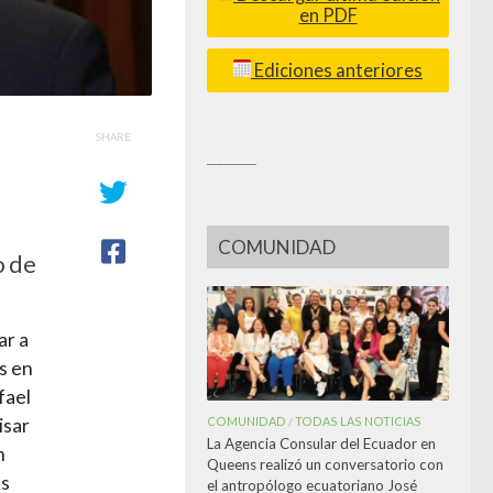
en PDF
Ediciones anteriores
SHARE
_________
COMUNIDAD
o de
ar a
s en
fael
COMUNIDAD
TODAS LAS NOTICIAS
isar
/
La Agencia Consular del Ecuador en
n
Queens realizó un conversatorio con
ts
el antropólogo ecuatoriano José