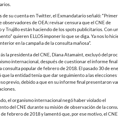
arios.
s de su cuenta en Twitter, el Exmandatario señaló: “Prime
e observadores de OEA: revisar censura que el CNE de
y Trujillo están haciendo de los spots publicitarios. Con u
ento” quieren ELLOS imponer lo que se diga. Ya nos lo hici
anterior en la campaña de la consulta mañosa”.
rás la presidenta del CNE, Diana Atamaint, excluyó del pro
nismo internacional, después de cuestionar el informe final 
a consulta popular de febrero de 2018. El pasado 30 de ene
 que la entidad tenía que dar seguimiento a las elecciones
eso previo, debido a que en su informe final presentaron va
aciones.
ado, el organismo internacional negó haber violado el
nto del CNE durante su misión de observación de la consu
 de febrero de 2018 y lamentó que, por ese motivo, el CNE