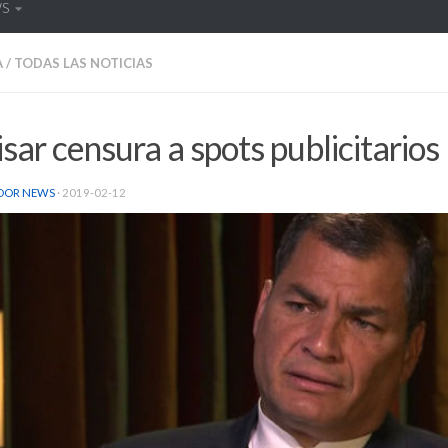
WS
A
/
TODAS LAS NOTICIAS
sar censura a spots publicitarios
DOR NEWS
·
2019-02-12