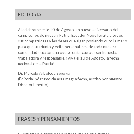
EDITORIAL
Al celebrarse este 10 de Agosto, un nuevo aniversario del
cumpleaños de nuestra Patria, Ecuador News felicita a todos
sus compatriotas y les desea que sigan poniendo duro la mano
para que su triunfo y éxito personal, sea de toda nuestra
comunidad ecuatoriana que se distingue por ser honesta,
trabajadora y responsable. ¡Viva el 10 de Agosto, la fecha
nacional de la Patria!
Dr. Marcelo Arboleda Segovia
(Editorial póstumo de esta magna fecha, escrito por nuestro
Director Emérito)
FRASES Y PENSAMIENTOS
Cumplamos la tarea de vivir de tal modo que cuando