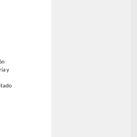
ón
ía y
itado