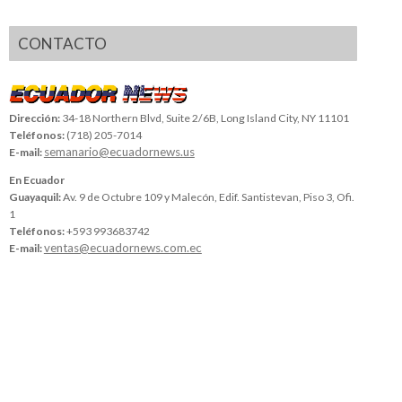
CONTACTO
Dirección:
34-18 Northern Blvd, Suite 2/6B, Long Island City, NY 11101
Teléfonos:
(718) 205-7014
semanario@ecuadornews.us
E-mail:
En Ecuador
Guayaquil:
Av. 9 de Octubre 109 y Malecón, Edif. Santistevan, Piso 3, Ofi.
1
Teléfonos:
+593 993683742
ventas@ecuadornews.com.ec
E-mail: