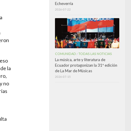
Echeverría
2026-07-22
ra
n
eron
COMUNIDAD
TODAS LAS NOTICIAS
/
La música, arte y literatura de
ceso
Ecuador protagonizan la 31ª edición
de la
de La Mar de Músicas
ro,
2026-07-15
 y no
rias
lta