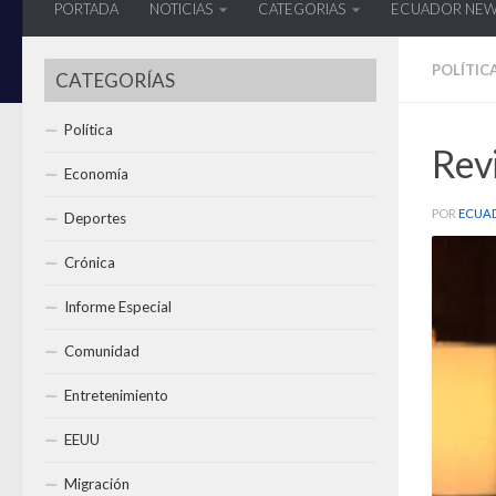
PORTADA
NOTICIAS
CATEGORIAS
ECUADOR NE
POLÍTIC
CATEGORÍAS
Política
Revi
Economía
POR
ECUA
Deportes
Crónica
Informe Especial
Comunidad
Entretenimiento
EEUU
Migración