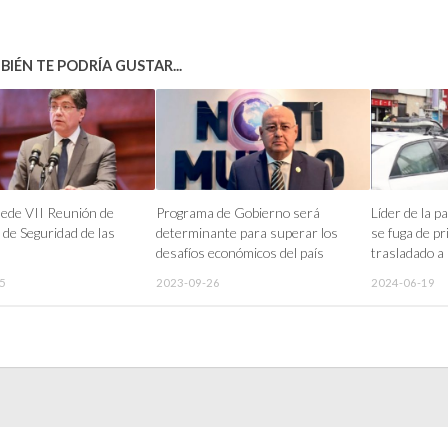
IÉN TE PODRÍA GUSTAR...
ede VII Reunión de
Programa de Gobierno será
Líder de la p
 de Seguridad de las
determinante para superar los
se fuga de p
desafíos económicos del país
trasladado a 
5
2023-09-26
2024-06-19