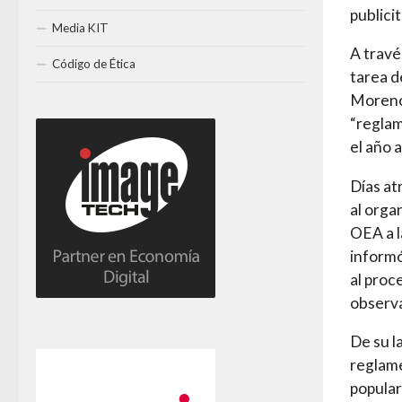
publicit
Media KIT
A travé
Código de Ética
tarea d
Moreno 
“reglam
el año 
Días at
al orga
OEA a l
informó
al proc
observ
De su l
reglame
popular