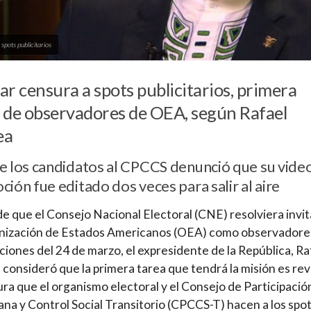
spots publicitarios
ar censura a spots publicitarios, primera
 de observadores de OEA, según Rafael
ea
e los candidatos al CPCCS denunció que su vide
ión fue editado dos veces para salir al aire
e que el Consejo Nacional Electoral (CNE) resolviera invit
anización de Estados Americanos (OEA) como observadore
cciones del 24 de marzo, el expresidente de la República, Ra
 consideró que la primera tarea que tendrá la misión es rev
ura que el organismo electoral y el Consejo de Participació
na y Control Social Transitorio (CPCCS-T) hacen a los spo