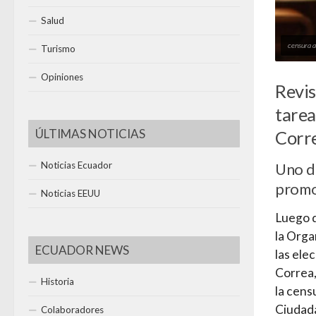
Salud
censura a 
Turismo
Opiniones
Revis
tarea
ÚLTIMAS NOTICIAS
Corr
Noticias Ecuador
Uno d
promoc
Noticias EEUU
Luego d
la Org
ECUADOR NEWS
las ele
Correa,
Historia
la cens
Ciudada
Colaboradores