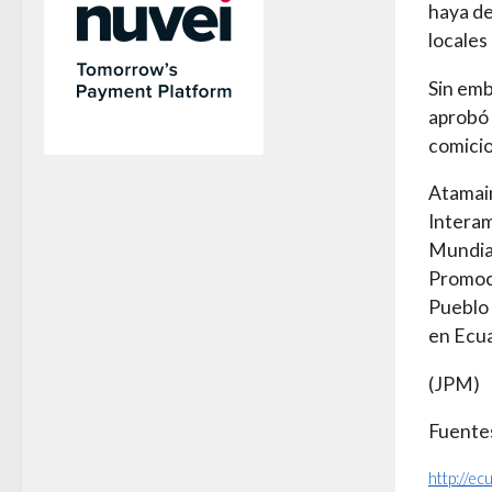
haya de
locales
Sin emb
aprobó 
comicio
Atamain
Interam
Mundial
Promoci
Pueblo 
en Ecu
(JPM)
Fuentes
http://e