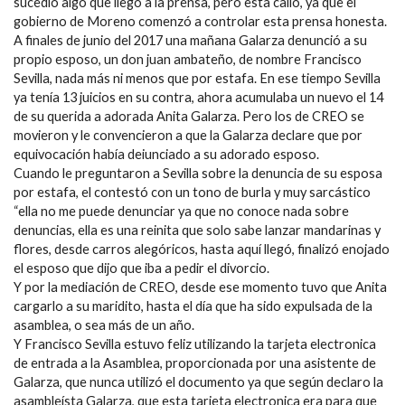
sucedió algo que llegó a la prensa, pero esta calló, ya que el
gobierno de Moreno comenzó a controlar esta prensa honesta.
A finales de junio del 2017 una mañana Galarza denunció a su
propio esposo, un don juan ambateño, de nombre Francisco
Sevilla, nada más ni menos que por estafa. En ese tiempo Sevilla
ya tenía 13 juicios en su contra, ahora acumulaba un nuevo el 14
de su querida a adorada Anita Galarza. Pero los de CREO se
movieron y le convencieron a que la Galarza declare que por
equivocación había deiunciado a su adorado esposo.
Cuando le preguntaron a Sevilla sobre la denuncia de su esposa
por estafa, el contestó con un tono de burla y muy sarcástico
“ella no me puede denunciar ya que no conoce nada sobre
denuncias, ella es una reinita que solo sabe lanzar mandarinas y
flores, desde carros alegóricos, hasta aquí llegó, finalizó enojado
el esposo que dijo que iba a pedir el divorcio.
Y por la mediación de CREO, desde ese momento tuvo que Anita
cargarlo a su maridito, hasta el día que ha sido expulsada de la
asamblea, o sea más de un año.
Y Francisco Sevilla estuvo feliz utilizando la tarjeta electronica
de entrada a la Asamblea, proporcionada por una asistente de
Galarza, que nunca utilizó el documento ya que según declaro la
asambleísta Galarza, que esta tarjeta electronica era para que