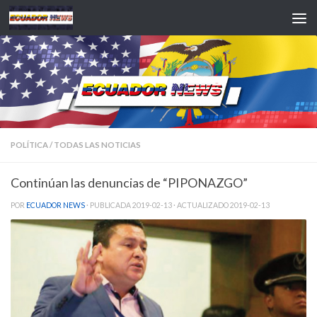
Saltar al contenido
POLÍTICA
/
TODAS LAS NOTICIAS
Continúan las denuncias de “PIPONAZGO”
POR
ECUADOR NEWS
· PUBLICADA
2019-02-13
· ACTUALIZADO
2019-02-13