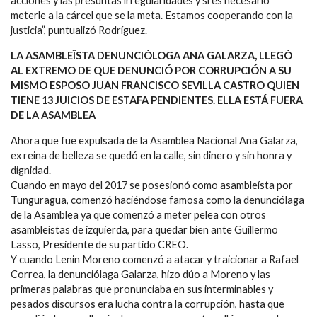
acciones y las presuntas irregularidades y si es necesario
meterle a la cárcel que se la meta. Estamos cooperando con la
justicia”, puntualizó Rodríguez.
LA ASAMBLEÎSTA DENUNCIÓLOGA ANA GALARZA, LLEGÓ
AL EXTREMO DE QUE DENUNCIÓ POR CORRUPCIÓN A SU
MISMO ESPOSO JUAN FRANCISCO SEVILLA CASTRO QUIEN
TIENE 13 JUICIOS DE ESTAFA PENDIENTES. ELLA ESTÁ FUERA
DE LA ASAMBLEA
Ahora que fue expulsada de la Asamblea Nacional Ana Galarza,
ex reina de belleza se quedó en la calle, sin dinero y sin honra y
dignidad.
Cuando en mayo del 2017 se posesionó como asambleísta por
Tunguragua, comenzó haciéndose famosa como la denunciólaga
de la Asamblea ya que comenzó a meter pelea con otros
asambleístas de izquierda, para quedar bien ante Guillermo
Lasso, Presidente de su partido CREO.
Y cuando Lenin Moreno comenzó a atacar y traicionar a Rafael
Correa, la denunciólaga Galarza, hizo dúo a Moreno y las
primeras palabras que pronunciaba en sus interminables y
pesados discursos era lucha contra la corrupción, hasta que