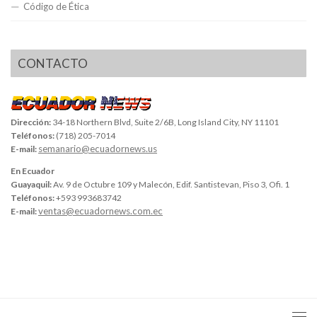
Código de Ética
CONTACTO
Dirección:
34-18 Northern Blvd, Suite 2/6B, Long Island City, NY 11101
Teléfonos:
(718) 205-7014
semanario@ecuadornews.us
E-mail:
En Ecuador
Guayaquil:
Av. 9 de Octubre 109 y Malecón, Edif. Santistevan, Piso 3, Ofi. 1
Teléfonos:
+593 993683742
ventas@ecuadornews.com.ec
E-mail: