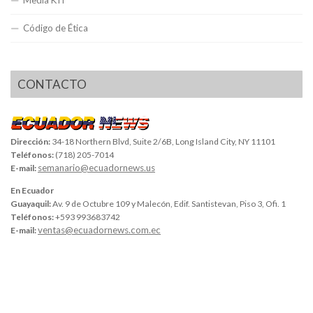
Media KIT
Código de Ética
CONTACTO
Dirección:
34-18 Northern Blvd, Suite 2/6B, Long Island City, NY 11101
Teléfonos:
(718) 205-7014
semanario@ecuadornews.us
E-mail:
En Ecuador
Guayaquil:
Av. 9 de Octubre 109 y Malecón, Edif. Santistevan, Piso 3, Ofi. 1
Teléfonos:
+593 993683742
ventas@ecuadornews.com.ec
E-mail: