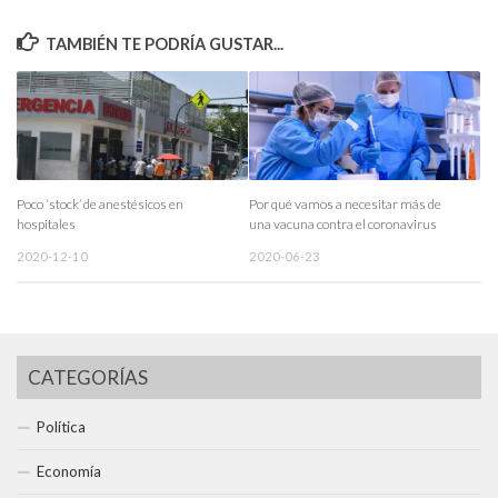
TAMBIÉN TE PODRÍA GUSTAR...
Poco ‘stock’ de anestésicos en
Por qué vamos a necesitar más de
hospitales
una vacuna contra el coronavirus
2020-12-10
2020-06-23
CATEGORÍAS
Política
Economía