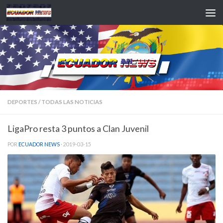
Saltar al contenido
DEPORTES
/
TODAS LAS NOTICIAS
LigaPro resta 3 puntos a Clan Juvenil
POR
ECUADOR NEWS
·
2019-03-15