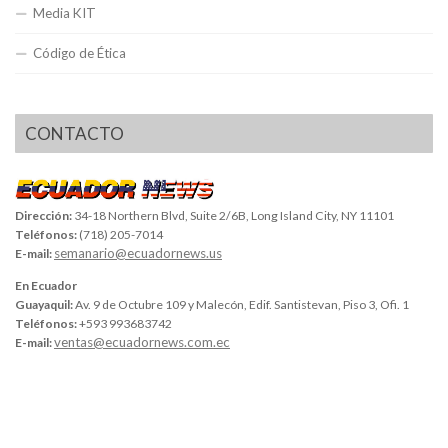
Media KIT
Código de Ética
CONTACTO
Dirección:
34-18 Northern Blvd, Suite 2/6B, Long Island City, NY 11101
Teléfonos:
(718) 205-7014
semanario@ecuadornews.us
E-mail:
En Ecuador
Guayaquil:
Av. 9 de Octubre 109 y Malecón, Edif. Santistevan, Piso 3, Ofi. 1
Teléfonos:
+593 993683742
ventas@ecuadornews.com.ec
E-mail: