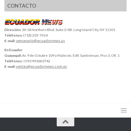
CONTACTO
Dirección:
34-18 Northern Blvd, Suite 2/6B, Long Island City, NY 11101
Teléfonos:
(718) 205-7014
semanario@ecuadornews.us
E-mail:
En Ecuador
Guayaquil:
Av. 9 de Octubre 109 y Malecón, Edif. Santistevan, Piso 3, Ofi. 1
Teléfonos:
+593 993683742
ventas@ecuadornews.com.ec
E-mail: