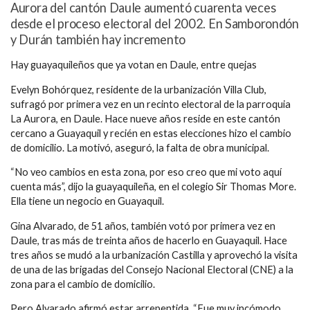
Aurora del cantón Daule aumentó cuarenta veces
desde el proceso electoral del 2002. En Samborondón
y Durán también hay incremento
Hay guayaquileños que ya votan en Daule, entre quejas
Evelyn Bohórquez, residente de la urbanización Villa Club,
sufragó por primera vez en un recinto electoral de la parroquia
La Aurora, en Daule. Hace nueve años reside en este cantón
cercano a Guayaquil y recién en estas elecciones hizo el cambio
de domicilio. La motivó, aseguró, la falta de obra municipal.
“No veo cambios en esta zona, por eso creo que mi voto aquí
cuenta más”, dijo la guayaquileña, en el colegio Sir Thomas More.
Ella tiene un negocio en Guayaquil.
Gina Alvarado, de 51 años, también votó por primera vez en
Daule, tras más de treinta años de hacerlo en Guayaquil. Hace
tres años se mudó a la urbanización Castilla y aprovechó la visita
de una de las brigadas del Consejo Nacional Electoral (CNE) a la
zona para el cambio de domicilio.
Pero Alvarado afirmó estar arrepentida. “Fue muy incómodo,