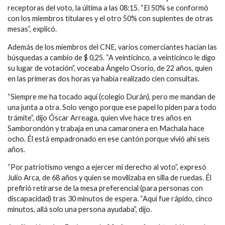
receptoras del voto, la última a las 08:15. “El 50% se conformó
con los miembros titulares y el otro 50% con suplentes de otras
mesas”, explicó.
Además de los miembros del CNE, varios comerciantes hacían las
búsquedas a cambio de $ 0,25. “A veinticinco, a veinticinco le digo
su lugar de votación”, voceaba Ángelo Osorio, de 22 años, quien
en las primeras dos horas ya había realizado cien consultas.
“Siempre me ha tocado aquí (colegio Durán), pero me mandan de
una junta a otra. Solo vengo porque ese papel lo piden para todo
trámite”, dijo Óscar Arreaga, quien vive hace tres años en
Samborondón y trabaja en una camaronera en Machala hace
ocho. Él está empadronado en ese cantón porque vivió ahí seis
años.
“Por patriotismo vengo a ejercer mi derecho al voto”, expresó
Julio Arca, de 68 años y quien se movilizaba en silla de ruedas. Él
prefirió retirarse de la mesa preferencial (para personas con
discapacidad) tras 30 minutos de espera. “Aquí fue rápido, cinco
minutos, allá solo una persona ayudaba”, dijo.