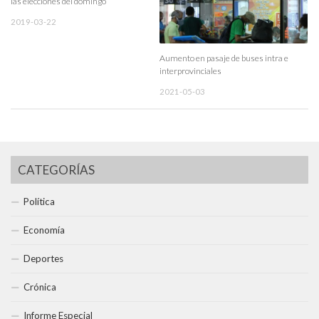
las elecciones del domingo
2019-03-22
Aumento en pasaje de buses intra e
interprovinciales
2021-05-03
CATEGORÍAS
Política
Economía
Deportes
Crónica
Informe Especial