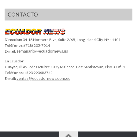
CONTACTO
Dirección:
34-18 Northern Blvd, Suite 2/6B, Long Island City, NY 11101
Teléfonos:
(718) 205-7014
semanario@ecuadornews.us
E-mail:
En Ecuador
Guayaquil:
Av. 9 de Octubre 109 y Malecón, Edif. Santistevan, Piso 3, Ofi. 1
Teléfonos:
+593 993683742
ventas@ecuadornews.com.ec
E-mail: