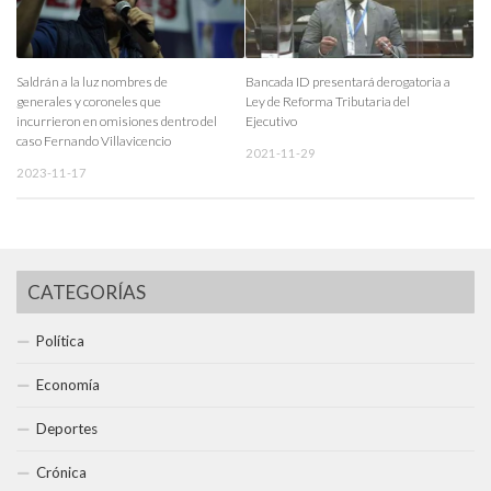
Saldrán a la luz nombres de
Bancada ID presentará derogatoria a
generales y coroneles que
Ley de Reforma Tributaria del
incurrieron en omisiones dentro del
Ejecutivo
caso Fernando Villavicencio
2021-11-29
2023-11-17
CATEGORÍAS
Política
Economía
Deportes
Crónica