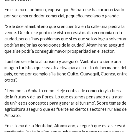
En el tema económico, expuso que Ambato se ha caracterizado
por ser emprendedor comercial, pequeño, mediano o grande.
“Se le dice al ambateño que si encuentra en la calle una piedra la
vende. Desde ese punto de vista no está mal la economía en la
ciudad, pero si hay problemas que si es que se los logra solventar
podrían mejor las condiciones de la ciudad”. Altamirano aseguró
que sí se podría conseguir mayor prosperidad en el sector.
También se refirió al turismo y aseguró, “Ambato no tiene una
imagen turística que sea atractiva para el resto de hermanos del
país, como por ejemplo sí la tiene Quito, Guayaquil, Cuenca, entre
otros”.
“Tenemos a Ambato como el eje central de comercio y la tierra
de la frutas y de las flores. Lo que estamos pensando es tratar
de unir esos conceptos para generar el turismo”. Sobre temas de
agricultura aseguró que es fuerte en ciertos sectores rurales de
Ambato.
En el tema de la identidad, Altamirano, aseguró que esta se está
perdiendo, “esto lo digo con mucha pena la gente ya no se hace