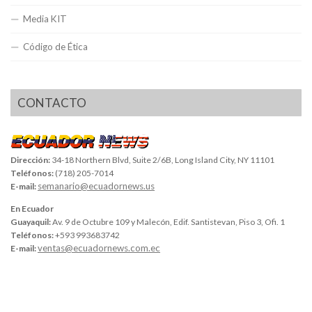
Media KIT
Código de Ética
CONTACTO
Dirección:
34-18 Northern Blvd, Suite 2/6B, Long Island City, NY 11101
Teléfonos:
(718) 205-7014
semanario@ecuadornews.us
E-mail:
En Ecuador
Guayaquil:
Av. 9 de Octubre 109 y Malecón, Edif. Santistevan, Piso 3, Ofi. 1
Teléfonos:
+593 993683742
ventas@ecuadornews.com.ec
E-mail: