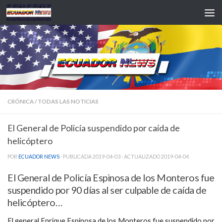
Saltar al contenido
CRÓNICA
/
TODAS LAS NOTICIAS
El General de Policía suspendido por caída de
helicóptero
POR
ECUADOR NEWS
· PUBLICADA
2019-04-03
· ACTUALIZADO
2019-04-04
El General de Policía Espinosa de los Monteros fue
suspendido por 90 días al ser culpable de caída de
helicóptero…
El general Enrique Espinosa de los Monteros fue suspendido por