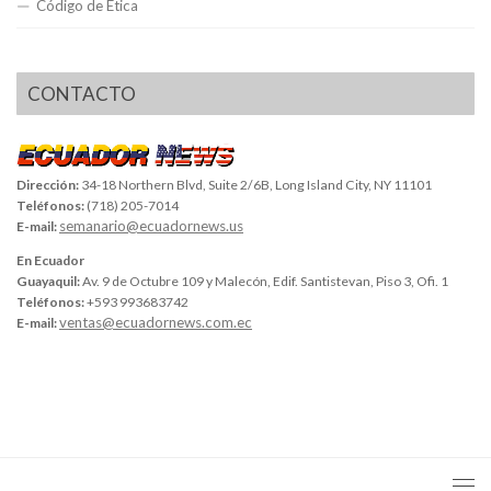
Código de Ética
CONTACTO
Dirección:
34-18 Northern Blvd, Suite 2/6B, Long Island City, NY 11101
Teléfonos:
(718) 205-7014
semanario@ecuadornews.us
E-mail:
En Ecuador
Guayaquil:
Av. 9 de Octubre 109 y Malecón, Edif. Santistevan, Piso 3, Ofi. 1
Teléfonos:
+593 993683742
ventas@ecuadornews.com.ec
E-mail: