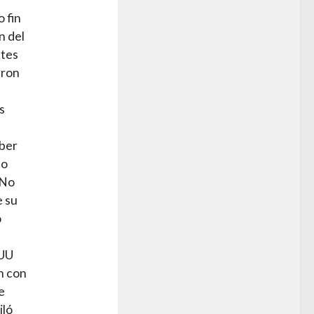
o fin
n del
ntes
eron
s
eber
no
 No
e su
o
EUU
n con
e
iló