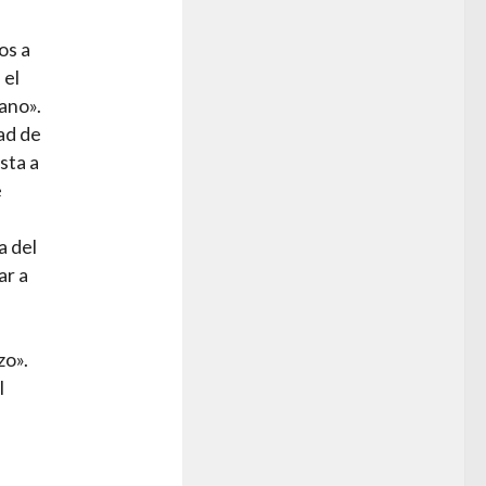
os a
 el
ano».
dad de
sta a
e
a del
ar a
zo».
l