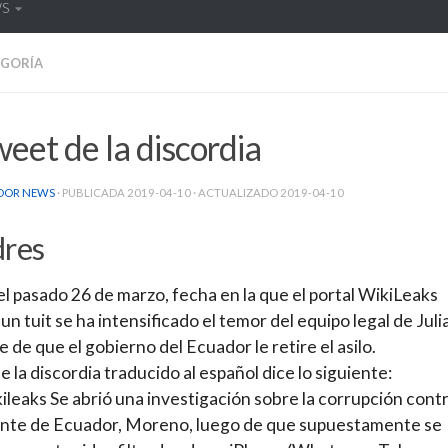
WS
EGORÍA
weet de la discordia
DOR NEWS
· PUBLICADA
2019-04-10
· ACTUALIZADO
2019-04-10
dres
l pasado 26 de marzo, fecha en la que el portal WikiLeaks
 un tuit se ha intensificado el temor del equipo legal de Juli
 de que el gobierno del Ecuador le retire el asilo.
de la discordia traducido al español dice lo siguiente:
ileaks Se abrió una investigación sobre la corrupción contr
ente de Ecuador, Moreno, luego de que supuestamente se