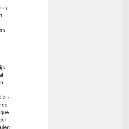
no y
ón
ers
a
ijo
al
un
io: »
e de
 que
del
quien