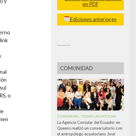
) y
en PDF
Ediciones anteriores
terno
link
_________
y
COMUNIDAD
nal
ión
sul
RS, o
de
COMUNIDAD
TODAS LAS NOTICIAS
/
imen
La Agencia Consular del Ecuador en
Queens realizó un conversatorio con
el antropólogo ecuatoriano José