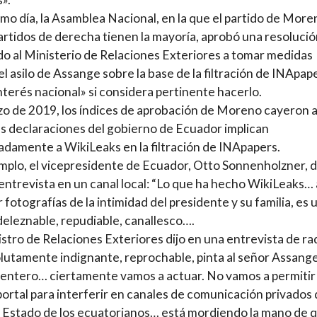
mo día, la Asamblea Nacional, en la que el partido de More
artidos de derecha tienen la mayoría, aprobó una resoluci
do al Ministerio de Relaciones Exteriores a tomar medidas
el asilo de Assange sobre la base de la filtración de INApap
interés nacional» si considera pertinente hacerlo.
o de 2019, los índices de aprobación de Moreno cayeron 
s declaraciones del gobierno de Ecuador implican
adamente a WikiLeaks en la filtración de INApapers.
mplo, el vicepresidente de Ecuador, Otto Sonnenholzner, d
entrevista en un canal local: “Lo que ha hecho WikiLeaks… 
r fotografías de la intimidad del presidente y su familia, es 
eleznable, repudiable, canallesco….
nistro de Relaciones Exteriores dijo en una entrevista de rad
lutamente indignante, reprochable, pinta al señor Assang
entero… ciertamente vamos a actuar. No vamos a permitir
portal para interferir en canales de comunicación privados 
 Estado de los ecuatorianos… está mordiendo la mano de 