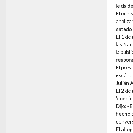
le da d
El mini
analiza
estado 
El 1 de
las Nac
la publ
respons
El pres
escánda
Julián 
El 2 de
‘condic
Dijo: «
hecho d
convers
El abog