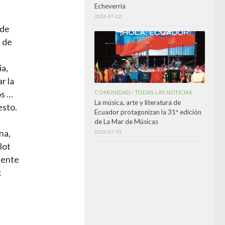
Echeverría
2026-07-22
 de
e de
ia,
r la
os …
COMUNIDAD
TODAS LAS NOTICIAS
/
La música, arte y literatura de
esto.
Ecuador protagonizan la 31ª edición
de La Mar de Músicas
na,
2026-07-15
lot
dente
: