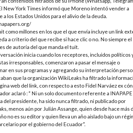
ran contenidos filtrados de su iPhone (Whatsapp, Telegram
El New York Times informó que Moreno intentó vender a
 a los Estados Unidos para el alivio de la deuda.
inapapers.org/
uit como millones en los que el que envía incluye un link ex
da a criterio del que recibe si hace clic o no. No siempre el 
es de autoría del que manda el tuit.
iversación inicia cuando los receptores, incluidos políticos 
stas irresponsables, comenzaron a pasar el mensaje o
ar en sus programas y agregando su interpretación perso
ban que la organización WikiLeaks ha filtrado la informac
ágina web del link, con respecto a esto Fidel Narváez ex cón
ador aclaró : “ Ni un solo documento referente a INAPAPE
ia del presidente, ha sido nunca filtrado, ni publicado por
ks, menos aún por Julián Assange, quien desde hace más 
ño no es su editor y quien lleva un año aislado bajo un rég
arcelario por el gobierno del Ecuador”.