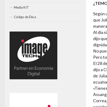
¿TEMO
Media KIT
Según u
Código de Ética
que Jul
manera 
Al día 
dijo qu
dignida
No pued
Pero t
El 28 d
dijo a 
de Juli
ecuator
«Tienes
Assange
Correa,
sociale