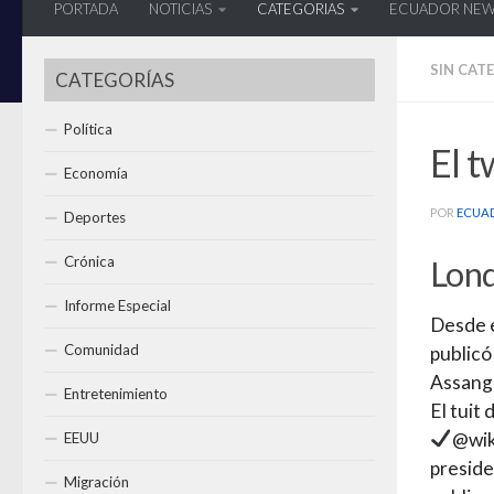
PORTADA
NOTICIAS
CATEGORIAS
ECUADOR NE
SIN CAT
CATEGORÍAS
Política
El t
Economía
POR
ECUA
Deportes
Lon
Crónica
Informe Especial
Desde e
Comunidad
publicó
Assange
Entretenimiento
El tuit 
@wik
EEUU
presid
Migración