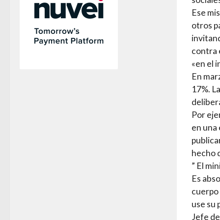
Ese mis
otros p
invitan
contra 
«en el 
En marz
17%. La
deliber
Por eje
en una 
publica
hecho d
” El mi
Es abso
cuerpo 
use su 
Jefe de