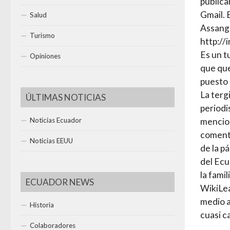
publica
Gmail. 
Salud
Assange
Turismo
http://
Es un t
Opiniones
que que
puesto 
La terg
ÚLTIMAS NOTICIAS
periodi
mencion
Noticias Ecuador
comenta
Noticias EEUU
de la p
del Ecu
la famil
ECUADOR NEWS
WikiLea
medio a
Historia
cuasi c
Colaboradores