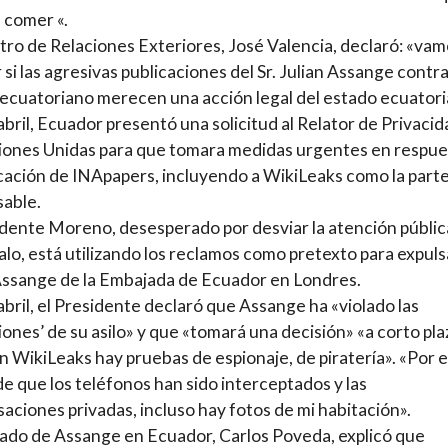
e comer «.
stro de Relaciones Exteriores, José Valencia, declaró: «vam
r si las agresivas publicaciones del Sr. Julian Assange contra
ecuatoriano merecen una acción legal del estado ecuatori
 abril, Ecuador presentó una solicitud al Relator de Privaci
iones Unidas para que tomara medidas urgentes en respue
icación de INApapers, incluyendo a WikiLeaks como la part
able.
idente Moreno, desesperado por desviar la atención públic
lo, está utilizando los reclamos como pretexto para expuls
Assange de la Embajada de Ecuador en Londres.
 abril, el Presidente declaró que Assange ha «violado las
iones’ de su asilo» y que «tomará una decisión» «a corto pla
En WikiLeaks hay pruebas de espionaje, de piratería». «Por e
e que los teléfonos han sido interceptados y las
aciones privadas, incluso hay fotos de mi habitación».
ado de Assange en Ecuador, Carlos Poveda, explicó que