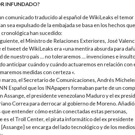
R INFUNDADO?
n comunicado traducido al español de WikiLeaks el temor
ian sea expulsado de la embajada se basa en los hechos qu
cronológica han sucedido:
siguiente, el Ministro de Relaciones Exteriores, José Valenc
e el tweet de WikiLeaks era «una mentira absurda para daña
d de nuestro país … no toleraremos … invenciones e insult
o anticipar cuándo y cuándo actuaremos en relación con 
omaremos medidas con certeza «.
e marzo, el Secretario de Comunicaciones, Andrés Michele
CNN Español que los INApapers formaban parte de un comp
an Assange, el presidente venezolano Maduro y el ex presi
iano Correa para derrocar al gobierno de Moreno. Añadió
 que entender cómo están conectadas estas personas,
 es el Troll Center, el pirata informático del ex presidente
 [Assange] se encarga del lado tecnológico y de los medios
s».