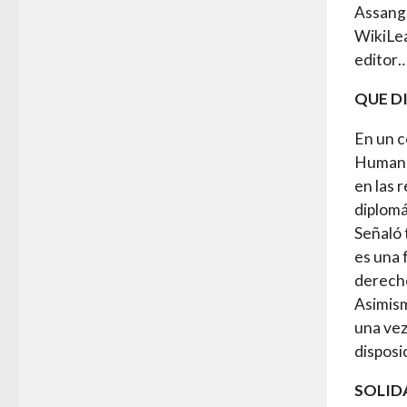
Assange
WikiLea
editor
QUE DI
En un c
Humana 
en las 
diplomá
Señaló 
es una 
derecho
Asimism
una vez
disposi
SOLID