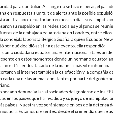
daridad para con Julian Assange no se hizo esperar, el pasad
na en respuesta a un tuit de alerta ante la posible expulsió
sta australiano- ecuatoriano en horas o días, sus simpatiza
esaron su respaldo en las redes sociales y algunos se reuni
afueras de la embajada ecuatoriana en Londres, entre ellos
la concejala laborista Bélgica Guaña, a quien Ecuador New
ó por qué decidió asistir a este evento, ella respondió:
í como ciudadana ecuatoriana e internacionalista es un d
presente en estos momentos donde un hermano ecuatoria
lian está siendo atacado de la manera más vil e inhumana.
 cortaron el internet también la calefacción y la compañía d
in cada una de las anexas constantes por parte del gobiern
iano.
o pecado denunciar las atrocidades del gobierno de los E
as en los países que ha invadido y su juego de manipulació
ás países. Nuestra voz será siempre en pos de la defensa d
injusticia. Estamos presentes, desde el primer día que se as