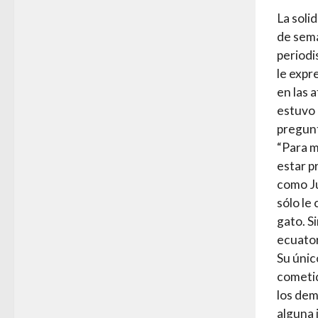
La soli
de sema
periodi
le expr
en las 
estuvo 
pregunt
“Para m
estar 
como Ju
sólo le
gato. S
ecuator
Su únic
cometid
los dem
alguna 