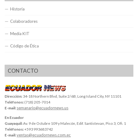
Historia
Colaboradores
Media KIT
Código de Ética
CONTACTO
Dirección:
34-18 Northern Blvd, Suite 2/6B, Long Island City, NY 11101
Teléfonos:
(718) 205-7014
semanario@ecuadornews.us
E-mail:
En Ecuador
Guayaquil:
Av. 9 de Octubre 109 y Malecón, Edif. Santistevan, Piso 3, Ofi. 1
Teléfonos:
+593 993683742
ventas@ecuadornews.com.ec
E-mail: