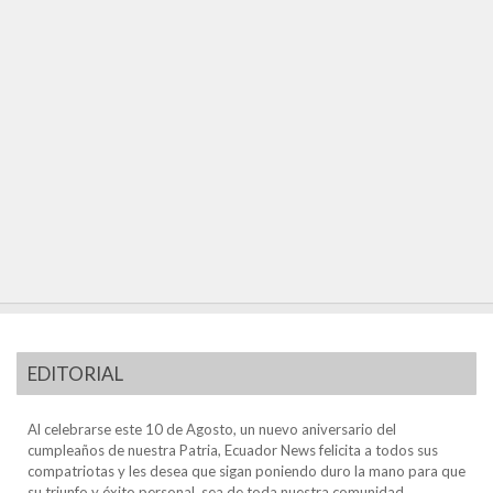
EDITORIAL
Al celebrarse este 10 de Agosto, un nuevo aniversario del
cumpleaños de nuestra Patria, Ecuador News felicita a todos sus
compatriotas y les desea que sigan poniendo duro la mano para que
su triunfo y éxito personal, sea de toda nuestra comunidad