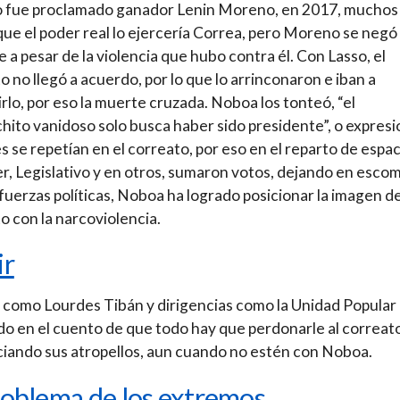
 fue proclamado ganador Lenin Moreno, en 2017, muchos
que el poder real lo ejercería Correa, pero Moreno se negó 
re a pesar de la violencia que hubo contra él. Con Lasso, el
o no llegó a acuerdo, por lo que lo arrinconaron e iban a
irlo, por eso la muerte cruzada. Noboa los tonteó, “el
ito vanidoso solo busca haber sido presidente”, o expres
es se repetían en el correato, por eso en el reparto de espa
r, Legislativo y en otros, sumaron votos, dejando en esco
 fuerzas políticas, Noboa ha logrado posicionar la imagen de
o con la narcoviolencia.
ir
 como Lourdes Tibán y dirigencias como la Unidad Popular
do en el cuento de que todo hay que perdonarle al correat
iando sus atropellos, aun cuando no estén con Noboa.
roblema de los extremos