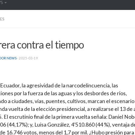
WS
ES
era contra el tiempo
DOR NEWS
·
2025-03-19
 Ecuador, la agresividad de la narcodelincuencia, las
iones por la fuerza de las aguas y los desbordes de ríos,
do a ciudades, vías, puentes, cultivos, marcan el escenario
da vuelta de la elección presidencial, a realizarse el 13 de 
. El escrutinio final de la primera vuelta señala: Daniel Nob
06 (44,17%); y, Luisa González, 4’510.860 (44 %), ventaja d
e 16.746 votos, menos del 1,7 por mil. ¿Hubo presión para