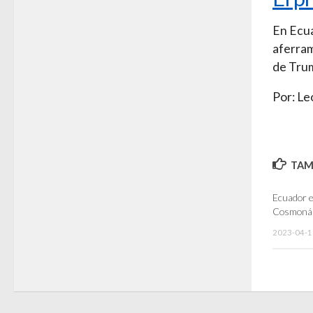
En Ecua
aferram
de Tru
Por: Le
TAMB
Ecuador en
Cosmonáu
2023-04-1