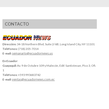
CONTACTO
Dirección:
34-18 Northern Blvd, Suite 2/6B, Long Island City, NY 11101
Teléfonos:
(718) 205-7014
semanario@ecuadornews.us
E-mail:
En Ecuador
Guayaquil:
Av. 9 de Octubre 109 y Malecón, Edif. Santistevan, Piso 3, Ofi.
1
Teléfonos:
+593 993683742
ventas@ecuadornews.com.ec
E-mail: