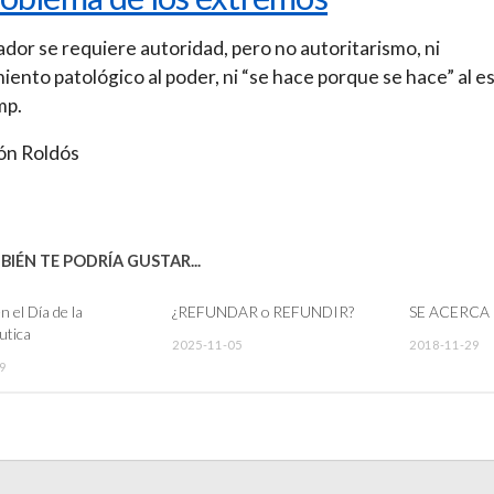
dor se requiere autoridad, pero no autoritarismo, ni
iento patológico al poder, ni “se hace porque se hace” al es
mp.
ón Roldós
IÉN TE PODRÍA GUSTAR...
 el Día de la
¿REFUNDAR o REFUNDIR?
SE ACERCA 
tica
2025-11-05
2018-11-29
9