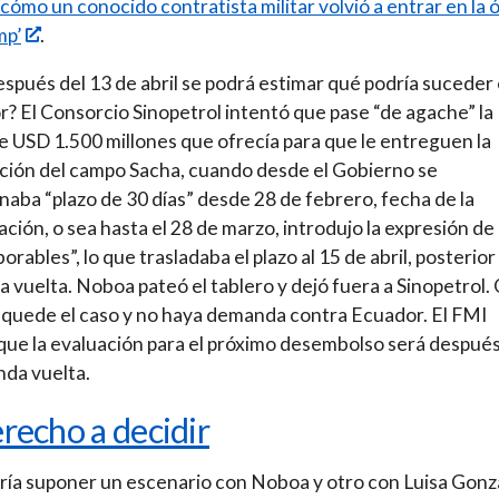
 cómo un conocido contratista militar volvió a entrar en la 
mp’
.
espués del 13 de abril se podrá estimar qué podría suceder 
? El Consorcio Sinopetrol intentó que pase “de agache” la
e USD 1.500 millones que ofrecía para que le entreguen la
ción del campo Sacha, cuando desde el Gobierno se
aba “plazo de 30 días” desde 28 de febrero, fecha de la
ación, o sea hasta el 28 de marzo, introdujo la expresión de
borables”, lo que trasladaba el plazo al 15 de abril, posterior 
 vuelta. Noboa pateó el tablero y dejó fuera a Sinopetrol. 
 quede el caso y no haya demanda contra Ecuador. El FMI
que la evaluación para el próximo desembolso será despué
nda vuelta.
erecho a decidir
ría suponer un escenario con Noboa y otro con Luisa Gonz