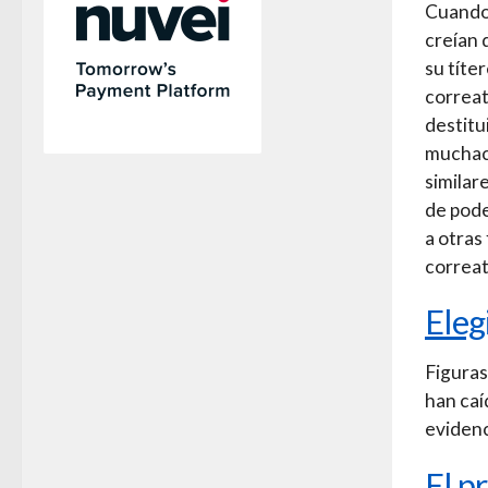
Cuando
creían 
su títe
correat
destitu
muchach
similar
de pode
a otras
correat
Eleg
Figuras
han caí
evidenc
El p