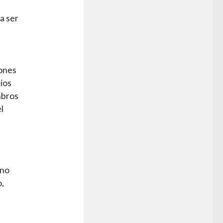
a ser
iones
cios
mbros
l
 no
o,