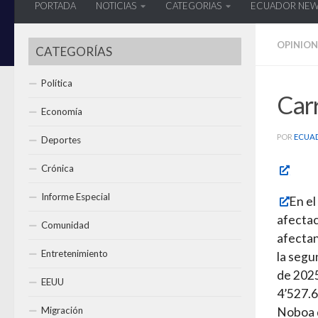
PORTADA
NOTICIAS
CATEGORIAS
ECUADOR NE
OPINION
CATEGORÍAS
Política
Carr
Economía
POR
ECUA
Deportes
Crónica
Informe Especial
En el
afectac
Comunidad
afectan
Entretenimiento
la segun
de 2025
EEUU
4’527.6
Migración
Noboa d