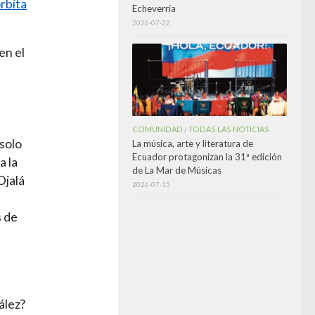
órbita
Echeverría
2026-07-22
en el
COMUNIDAD
TODAS LAS NOTICIAS
/
 solo
La música, arte y literatura de
Ecuador protagonizan la 31ª edición
a la
de La Mar de Músicas
Ojalá
2026-07-15
s de
ález?