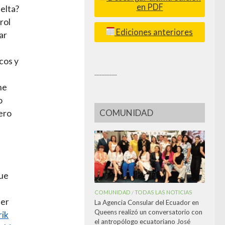
en PDF
uelta?
rol
Ediciones anteriores
ar
cos y
_________
me
o
COMUNIDAD
pero
que
COMUNIDAD
TODAS LAS NOTICIAS
/
ner
La Agencia Consular del Ecuador en
Queens realizó un conversatorio con
rik
el antropólogo ecuatoriano José