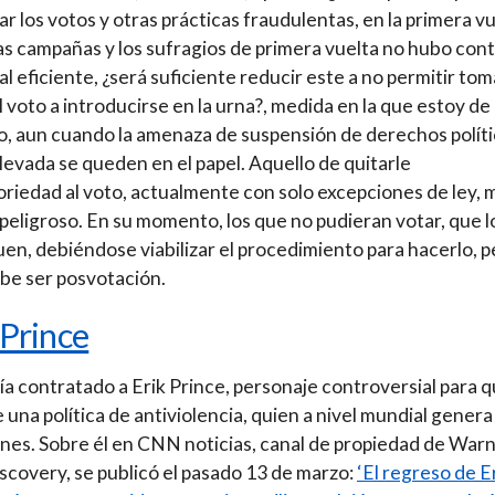
ar los votos y otras prácticas fraudulentas, en la primera v
as campañas y los sufragios de primera vuelta no hubo cont
al eficiente, ¿será suficiente reducir este a no permitir tom
l voto a introducirse en la urna?, medida en la que estoy de
, aun cuando la amenaza de suspensión de derechos políti
levada se queden en el papel. Aquello de quitarle
oriedad al voto, actualmente con solo excepciones de ley, 
peligroso. En su momento, los que no pudieran votar, que l
quen, debiéndose viabilizar el procedimiento para hacerlo, 
be ser posvotación.
 Prince
ía contratado a Erik Prince, personaje controversial para 
 una política de antiviolencia, quien a nivel mundial genera
nes. Sobre él en CNN noticias, canal de propiedad de War
scovery, se publicó el pasado 13 de marzo:
‘El regreso de E