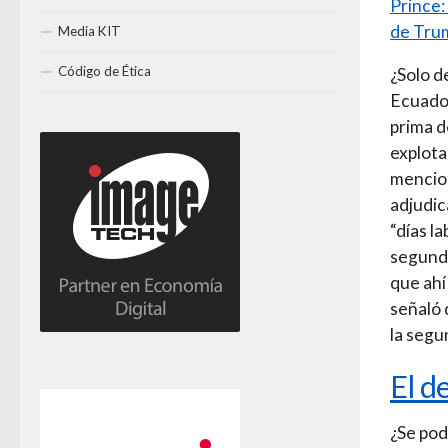
Prince:
de Tru
Media KIT
Código de Ética
¿Solo d
Ecuador
prima d
explota
mencion
adjudic
“días la
segunda
que ahí
señaló 
la segu
El d
¿Se pod