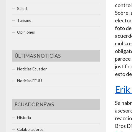
control
Salud
Sobre l
elector
Turismo
foto de
Opiniones
acuerdo
multa e
obligat
ÚLTIMAS NOTICIAS
parece 
justifi
Noticias Ecuador
esto de
Noticias EEUU
Erik
Se habr
ECUADOR NEWS
asesore
reaccio
Historia
Bros Di
Colaboradores