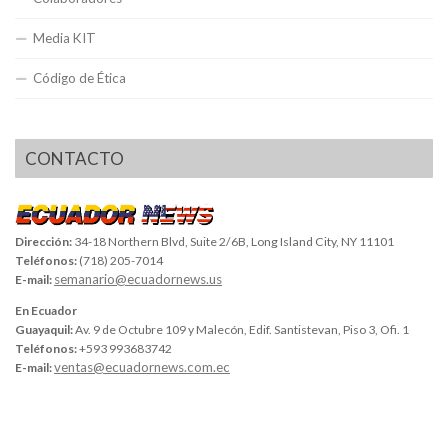
Media KIT
Código de Ética
CONTACTO
Dirección:
34-18 Northern Blvd, Suite 2/6B, Long Island City, NY 11101
Teléfonos:
(718) 205-7014
semanario@ecuadornews.us
E-mail:
En Ecuador
Guayaquil:
Av. 9 de Octubre 109 y Malecón, Edif. Santistevan, Piso 3, Ofi. 1
Teléfonos:
+593 993683742
ventas@ecuadornews.com.ec
E-mail: