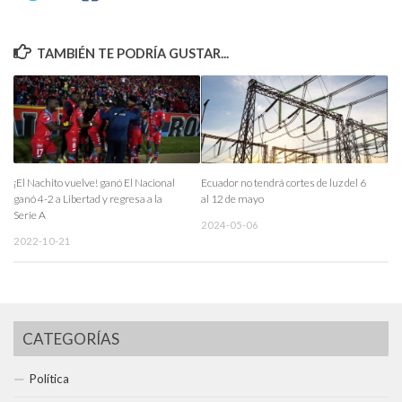
TAMBIÉN TE PODRÍA GUSTAR...
¡El Nachito vuelve! ganó El Nacional
Ecuador no tendrá cortes de luz del 6
ganó 4-2 a Libertad y regresa a la
al 12 de mayo
Serie A
2024-05-06
2022-10-21
CATEGORÍAS
Política