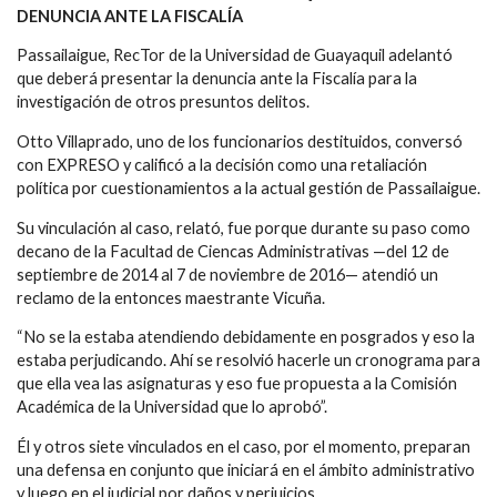
DENUNCIA ANTE LA FISCALÍA
Passailaigue, RecTor de la Universidad de Guayaquil adelantó
que deberá presentar la denuncia ante la Fiscalía para la
investigación de otros presuntos delitos.
Otto Villaprado, uno de los funcionarios destituidos, conversó
con EXPRESO y calificó a la decisión como una retaliación
política por cuestionamientos a la actual gestión de Passailaigue.
Su vinculación al caso, relató, fue porque durante su paso como
decano de la Facultad de Ciencas Administrativas —del 12 de
septiembre de 2014 al 7 de noviembre de 2016— atendió un
reclamo de la entonces maestrante Vicuña.
“No se la estaba atendiendo debidamente en posgrados y eso la
estaba perjudicando. Ahí se resolvió hacerle un cronograma para
que ella vea las asignaturas y eso fue propuesta a la Comisión
Académica de la Universidad que lo aprobó”.
Él y otros siete vinculados en el caso, por el momento, preparan
una defensa en conjunto que iniciará en el ámbito administrativo
y luego en el judicial por daños y perjuicios.