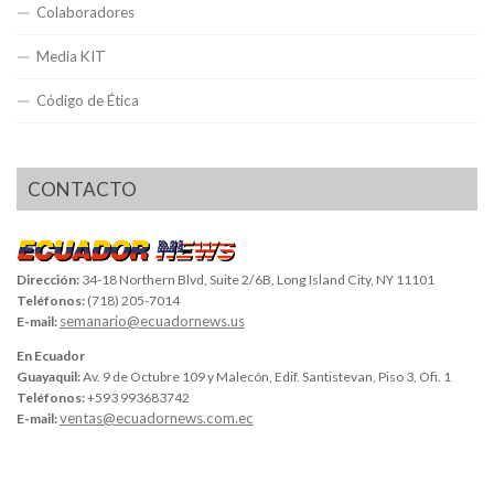
Colaboradores
Media KIT
Código de Ética
CONTACTO
Dirección:
34-18 Northern Blvd, Suite 2/6B, Long Island City, NY 11101
Teléfonos:
(718) 205-7014
semanario@ecuadornews.us
E-mail:
En Ecuador
Guayaquil:
Av. 9 de Octubre 109 y Malecón, Edif. Santistevan, Piso 3, Ofi. 1
Teléfonos:
+593 993683742
ventas@ecuadornews.com.ec
E-mail: