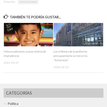
Etiquetas:
Noticias Ecuador
TAMBIÉN TE PODRÍA GUSTAR...
Niño ecuatoriano, nueva víctima de
Los millones de la proforma
imprudencia
presupuestaria se irán en la
“burocracia”
2022-09-07
2024-02-22
CATEGORÍAS
Política