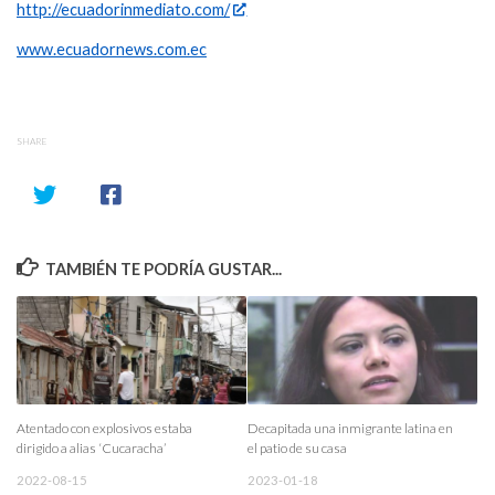
http://ecuadorinmediato.com/
www.ecuadornews.com.ec
SHARE
TAMBIÉN TE PODRÍA GUSTAR...
Atentado con explosivos estaba
Decapitada una inmigrante latina en
dirigido a alias ‘Cucaracha’
el patio de su casa
2022-08-15
2023-01-18