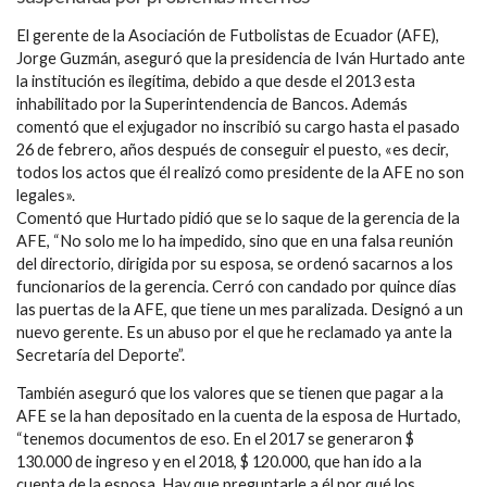
El gerente de la Asociación de Futbolistas de Ecuador (AFE),
Jorge Guzmán, aseguró que la presidencia de Iván Hurtado ante
la institución es ilegítima, debido a que desde el 2013 esta
inhabilitado por la Superintendencia de Bancos. Además
comentó que el exjugador no inscribió su cargo hasta el pasado
26 de febrero, años después de conseguir el puesto, «es decir,
todos los actos que él realizó como presidente de la AFE no son
legales».
Comentó que Hurtado pidió que se lo saque de la gerencia de la
AFE, “No solo me lo ha impedido, sino que en una falsa reunión
del directorio, dirigida por su esposa, se ordenó sacarnos a los
funcionarios de la gerencia. Cerró con candado por quince días
las puertas de la AFE, que tiene un mes paralizada. Designó a un
nuevo gerente. Es un abuso por el que he reclamado ya ante la
Secretaría del Deporte”.
También aseguró que los valores que se tienen que pagar a la
AFE se la han depositado en la cuenta de la esposa de Hurtado,
“tenemos documentos de eso. En el 2017 se generaron $
130.000 de ingreso y en el 2018, $ 120.000, que han ido a la
cuenta de la esposa. Hay que preguntarle a él por qué los