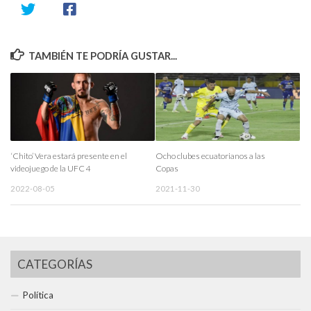
TAMBIÉN TE PODRÍA GUSTAR...
‘Chito’ Vera estará presente en el
Ocho clubes ecuatorianos a las
videojuego de la UFC 4
Copas
2022-08-05
2021-11-30
CATEGORÍAS
Política