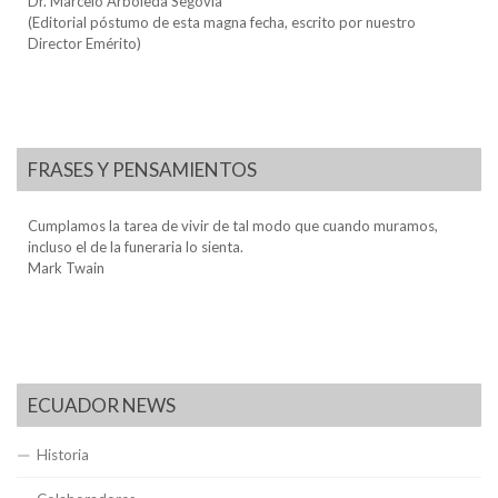
Dr. Marcelo Arboleda Segovia
(Editorial póstumo de esta magna fecha, escrito por nuestro
Director Emérito)
FRASES Y PENSAMIENTOS
Cumplamos la tarea de vivir de tal modo que cuando muramos,
incluso el de la funeraria lo sienta.
Mark Twain
ECUADOR NEWS
Historia