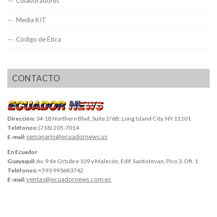
Colaboradores
Media KIT
Código de Ética
CONTACTO
Dirección:
34-18 Northern Blvd, Suite 2/6B, Long Island City, NY 11101
Teléfonos:
(718) 205-7014
semanario@ecuadornews.us
E-mail:
En Ecuador
Guayaquil:
Av. 9 de Octubre 109 y Malecón, Edif. Santistevan, Piso 3, Ofi. 1
Teléfonos:
+593 993683742
ventas@ecuadornews.com.ec
E-mail: