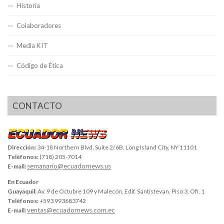
Historia
Colaboradores
Media KIT
Código de Ética
CONTACTO
Dirección:
34-18 Northern Blvd, Suite 2/6B, Long Island City, NY 11101
Teléfonos:
(718) 205-7014
semanario@ecuadornews.us
E-mail:
En Ecuador
Guayaquil:
Av. 9 de Octubre 109 y Malecón, Edif. Santistevan, Piso 3, Ofi. 1
Teléfonos:
+593 993683742
ventas@ecuadornews.com.ec
E-mail: