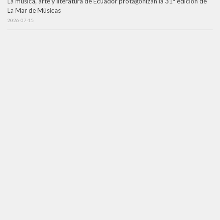
La música, arte y literatura de Ecuador protagonizan la 31ª edición de
La Mar de Músicas
2026-07-15