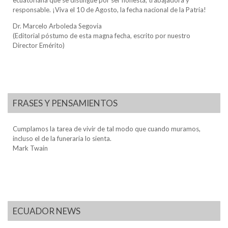
ecuatoriana que se distingue por ser honesta, trabajadora y
responsable. ¡Viva el 10 de Agosto, la fecha nacional de la Patria!
Dr. Marcelo Arboleda Segovia
(Editorial póstumo de esta magna fecha, escrito por nuestro
Director Emérito)
FRASES Y PENSAMIENTOS
Cumplamos la tarea de vivir de tal modo que cuando muramos,
incluso el de la funeraria lo sienta.
Mark Twain
ECUADOR NEWS