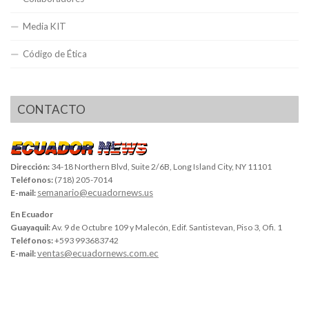
Media KIT
Código de Ética
CONTACTO
Dirección:
34-18 Northern Blvd, Suite 2/6B, Long Island City, NY 11101
Teléfonos:
(718) 205-7014
semanario@ecuadornews.us
E-mail:
En Ecuador
Guayaquil:
Av. 9 de Octubre 109 y Malecón, Edif. Santistevan, Piso 3, Ofi. 1
Teléfonos:
+593 993683742
ventas@ecuadornews.com.ec
E-mail: