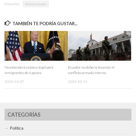
Etiquetas:
Noticias Ecuador
TAMBIÉN TE PODRÍA GUSTAR...
No extenderá estatus legal para
Ecuador no debería levantar el
inmigrantes de 4 países
conflicto armado interno
2024-10-07
2024-02-15
CATEGORÍAS
Política