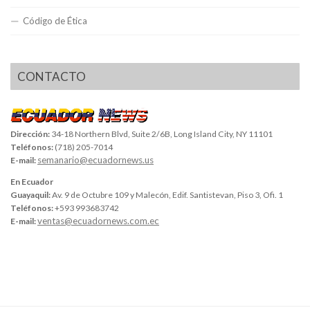
Código de Ética
CONTACTO
Dirección:
34-18 Northern Blvd, Suite 2/6B, Long Island City, NY 11101
Teléfonos:
(718) 205-7014
semanario@ecuadornews.us
E-mail:
En Ecuador
Guayaquil:
Av. 9 de Octubre 109 y Malecón, Edif. Santistevan, Piso 3, Ofi. 1
Teléfonos:
+593 993683742
ventas@ecuadornews.com.ec
E-mail: