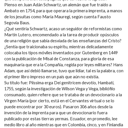
Pienso en Juan Adán Schwartz, un alemán que fue traído a
Ambato en 1754, para que operara la primera imprenta, a manos
de los jesuitas como María Mauregi, según cuenta Fausto
Segovia Baus.
¿Qué sentiría Schwartz, acaso un seguidor de reformistas como
Martín Lutero, encomendado a la tarea de producir opúsculos
de una religión que sabía desviada de las enseñanzas del Cristo?
¿Sentía que traicionaba su espíritu, mientras delicadamente
colocaba los tipos móviles inventados por Gutenberg en 1449
con la publicación de Misal de Constanza, para gloria de esa
maquinaria que era la Compañía, regida por leyes militares? Hans
Adam, que así debió llamarse, tuvo que lidiar, tal es la palabra, con
el primer libro impreso en un país que aún no existía.
Su título fue: Piissima erga Dei genitricem devotio, Hambati,
1755, según la investigación de Wilson Vega y Vega, bibliófilo
consumado, quien refiere que se trataba de un devocionario a la
Virgen María (por cierto, está en el Cervantes virtual o se lo
puede encontrar por 30 euros). Pasaron 306 años desde la
invención de la imprenta para que un devocionario fuera
publicado por estas tierras yermas. Ecuador, en promedio, lee
medio libro al año mientras que en Colombia, cinco, y en Finlandia