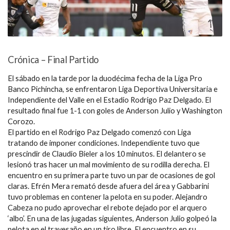
Crónica – Final Partido
El sábado en la tarde por la duodécima fecha de la Liga Pro
Banco Pichincha, se enfrentaron Liga Deportiva Universitaria e
Independiente del Valle en el Estadio Rodrigo Paz Delgado. El
resultado final fue 1-1 con goles de Anderson Julio y Washington
Corozo.
El partido en el Rodrigo Paz Delgado comenzó con Liga
tratando de imponer condiciones. Independiente tuvo que
prescindir de Claudio Bieler a los 10 minutos. El delantero se
lesionó tras hacer un mal movimiento de su rodilla derecha. El
encuentro en su primera parte tuvo un par de ocasiones de gol
claras. Efrén Mera remató desde afuera del área y Gabbarini
tuvo problemas en contener la pelota en su poder. Alejandro
Cabeza no pudo aprovechar el rebote dejado por el arquero
‘albo’. En una de las jugadas siguientes, Anderson Julio golpeó la
pelota en el travesaño en un tiro libre. El encuentro en su