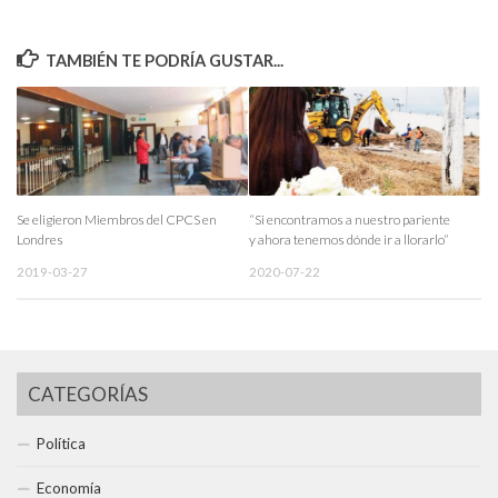
TAMBIÉN TE PODRÍA GUSTAR...
Se eligieron Miembros del CPCS en
“Si encontramos a nuestro pariente
Londres
y ahora tenemos dónde ir a llorarlo”
2019-03-27
2020-07-22
CATEGORÍAS
Política
Economía