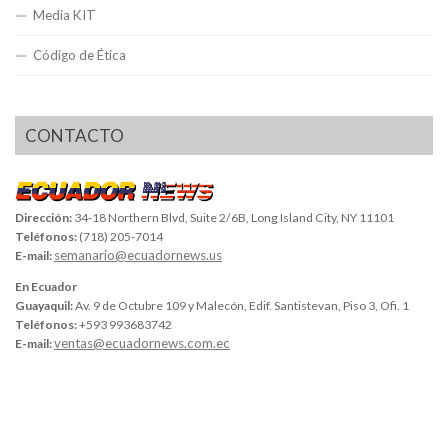
Media KIT
Código de Ética
CONTACTO
Dirección:
34-18 Northern Blvd, Suite 2/6B, Long Island City, NY 11101
Teléfonos:
(718) 205-7014
semanario@ecuadornews.us
E-mail:
En Ecuador
Guayaquil:
Av. 9 de Octubre 109 y Malecón, Edif. Santistevan, Piso 3, Ofi. 1
Teléfonos:
+593 993683742
ventas@ecuadornews.com.ec
E-mail: