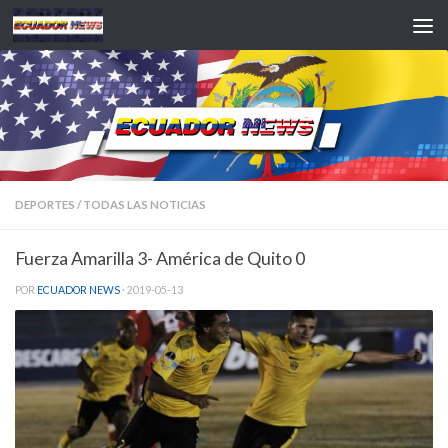
Saltar al contenido
DEPORTES
/
TODAS LAS NOTICIAS
Fuerza Amarilla 3- América de Quito 0
POR
ECUADOR NEWS
·
2019-05-13