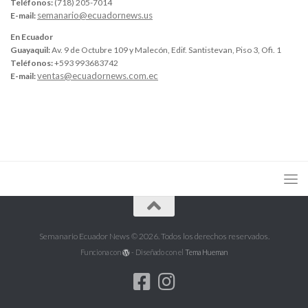
Teléfonos:
(718) 205-7014
semanario@ecuadornews.us
E-mail:
En Ecuador
Guayaquil:
Av. 9 de Octubre 109 y Malecón, Edif. Santistevan, Piso 3, Ofi. 1
Teléfonos:
+593 993683742
ventas@ecuadornews.com.ec
E-mail:
Semanario Ecuador News © 2026. Todos los derechos reservados.
Funciona con
- Diseñado con el
Tema Hueman