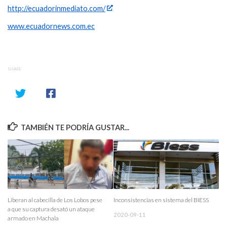
http://ecuadorinmediato.com/
www.ecuadornews.com.ec
SHARE
TAMBIÉN TE PODRÍA GUSTAR...
Liberan al cabecilla de Los Lobos pese
Inconsistencias en sistema del BIESS
a que su captura desató un ataque
2020-09-11
armado en Machala