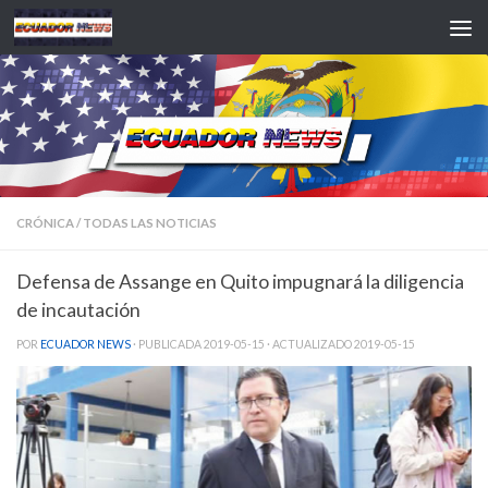
Saltar al contenido
CRÓNICA
/
TODAS LAS NOTICIAS
Defensa de Assange en Quito impugnará la diligencia
de incautación
POR
ECUADOR NEWS
· PUBLICADA
2019-05-15
· ACTUALIZADO
2019-05-15