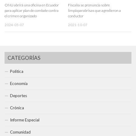
ONU abrirá una oficina en Ecuador
Fiscalía se pronuncia sobre
para aplicar plan de combate contra
limpiaparabrisas que agredieron a
el crimen organizado
conductor
2024-05-07
2021-10-07
CATEGORÍAS
Política
Economía
Deportes
Crónica
Informe Especial
Comunidad