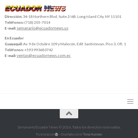
Dirección:
34-18 Northern Blvd, Suite 2/6B, Long Island City, NY 11101
Teléfonos:
(718) 205-7014
semanario@ecuadornews.us
E-mail:
En Ecuador
Guayaquil:
Av. 9 de Octubre 109 y Malecón, Edif. Santistevan, Piso 3, Ofi. 1
Teléfonos:
+593 993683742
ventas@ecuadornews.com.ec
E-mail:
Semanario Ecuador News © 2026. Todos los derechos reservados.
Funciona con
- Diseñado con el
Tema Hueman