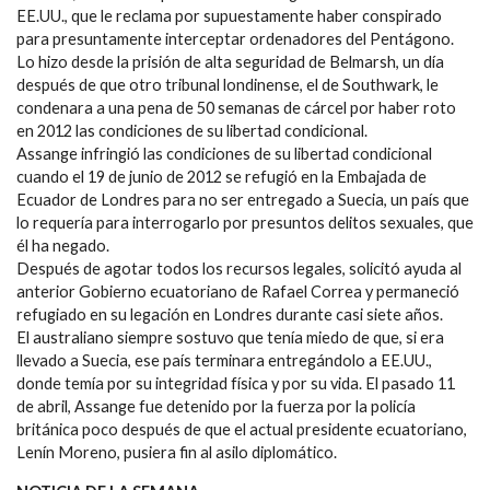
EE.UU., que le reclama por supuestamente haber conspirado
para presuntamente interceptar ordenadores del Pentágono.
Lo hizo desde la prisión de alta seguridad de Belmarsh, un día
después de que otro tribunal londinense, el de Southwark, le
condenara a una pena de 50 semanas de cárcel por haber roto
en 2012 las condiciones de su libertad condicional.
Assange infringió las condiciones de su libertad condicional
cuando el 19 de junio de 2012 se refugió en la Embajada de
Ecuador de Londres para no ser entregado a Suecia, un país que
lo requería para interrogarlo por presuntos delitos sexuales, que
él ha negado.
Después de agotar todos los recursos legales, solicitó ayuda al
anterior Gobierno ecuatoriano de Rafael Correa y permaneció
refugiado en su legación en Londres durante casi siete años.
El australiano siempre sostuvo que tenía miedo de que, si era
llevado a Suecia, ese país terminara entregándolo a EE.UU.,
donde temía por su integridad física y por su vida. El pasado 11
de abril, Assange fue detenido por la fuerza por la policía
británica poco después de que el actual presidente ecuatoriano,
Lenín Moreno, pusiera fin al asilo diplomático.