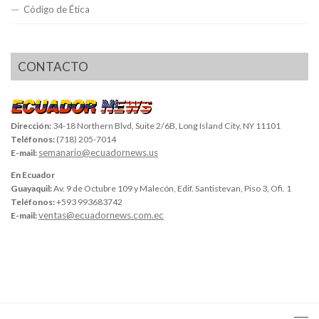
Código de Ética
CONTACTO
Dirección:
34-18 Northern Blvd, Suite 2/6B, Long Island City, NY 11101
Teléfonos:
(718) 205-7014
semanario@ecuadornews.us
E-mail:
En Ecuador
Guayaquil:
Av. 9 de Octubre 109 y Malecón, Edif. Santistevan, Piso 3, Ofi. 1
Teléfonos:
+593 993683742
ventas@ecuadornews.com.ec
E-mail: