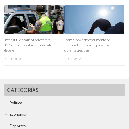
Inconstitucionalidad del decreto
Inamhi advierte de aumento de
1217 sobre estado excepción abre
temperatura en siete provincias
debate
durante tres días
2021-01-04
2024-06-24
CATEGORÍAS
Política
Economía
Deportes