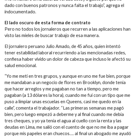
dado con buenos patronos y nunca falta el trabajo”, agrega el
indocumentado.
El lado oscuro de esta forma de contrato
Pero no todos los jornaleros que recurren a las aplicaciones han
visto las mieles de buscar trabajo de esa manera.
El jornalero peruano Julio Amado, de 45 años, quien intentó
tener estabilidad laboral recurriendo a las mencionadas redes,
confiesa haber vivido un dolor de cabeza que incluso le afectó su
salud emocional.
“Yo me metí en tres grupos, y aunque en uno me fue bien, porque
me mandaban a un negocio de flores en Brooklyn, donde tenía
que hacer arreglos y me pagaban no tan a tiempo, pero me
pagaban (a 13 dólares la hora), cuando me fui con un tipo que me
puso a limpiar unas escuelas en Queens, casi me quedo en la
calle”, comenta el trabajador. “Las primeras semanas me pagó
bien, pero luego empezó a deberme y al final cuando me debía
tres cheques, y yo ya tenía el agua al cuello con la renta y las
deudas en Lima, me salió con el cuento de que no me iba a pagar
porque mis papeles eran chuecos…. al final un abogado me ayudó