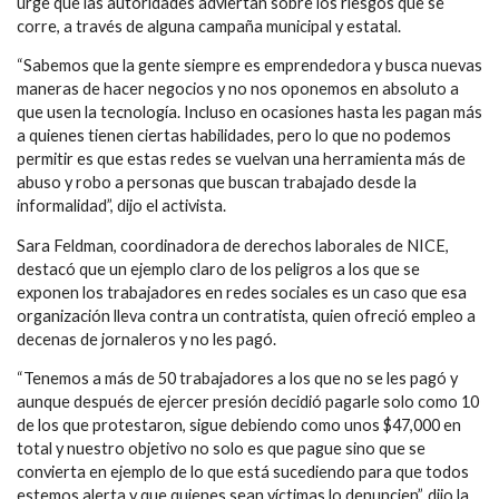
urge que las autoridades adviertan sobre los riesgos que se
corre, a través de alguna campaña municipal y estatal.
“Sabemos que la gente siempre es emprendedora y busca nuevas
maneras de hacer negocios y no nos oponemos en absoluto a
que usen la tecnología. Incluso en ocasiones hasta les pagan más
a quienes tienen ciertas habilidades, pero lo que no podemos
permitir es que estas redes se vuelvan una herramienta más de
abuso y robo a personas que buscan trabajado desde la
informalidad”, dijo el activista.
Sara Feldman, coordinadora de derechos laborales de NICE,
destacó que un ejemplo claro de los peligros a los que se
exponen los trabajadores en redes sociales es un caso que esa
organización lleva contra un contratista, quien ofreció empleo a
decenas de jornaleros y no les pagó.
“Tenemos a más de 50 trabajadores a los que no se les pagó y
aunque después de ejercer presión decidió pagarle solo como 10
de los que protestaron, sigue debiendo como unos $47,000 en
total y nuestro objetivo no solo es que pague sino que se
convierta en ejemplo de lo que está sucediendo para que todos
estemos alerta y que quienes sean víctimas lo denuncien”, dijo la