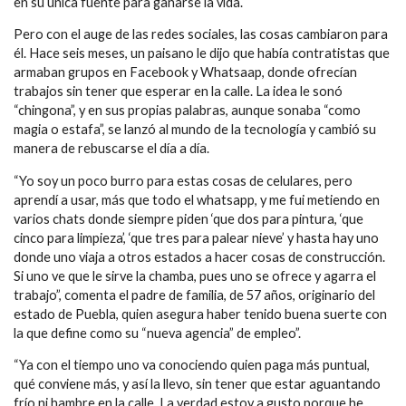
en su única fuente para ganarse la vida.
Pero con el auge de las redes sociales, las cosas cambiaron para
él. Hace seis meses, un paisano le dijo que había contratistas que
armaban grupos en Facebook y Whatsaap, donde ofrecían
trabajos sin tener que esperar en la calle. La idea le sonó
“chingona”, y en sus propias palabras, aunque sonaba “como
magia o estafa”, se lanzó al mundo de la tecnología y cambió su
manera de rebuscarse el día a día.
“Yo soy un poco burro para estas cosas de celulares, pero
aprendí a usar, más que todo el whatsapp, y me fui metiendo en
varios chats donde siempre piden ‘que dos para pintura, ‘que
cinco para limpieza’, ‘que tres para palear nieve’ y hasta hay uno
donde uno viaja a otros estados a hacer cosas de construcción.
Si uno ve que le sirve la chamba, pues uno se ofrece y agarra el
trabajo”, comenta el padre de familia, de 57 años, originario del
estado de Puebla, quien asegura haber tenido buena suerte con
la que define como su “nueva agencia” de empleo”.
“Ya con el tiempo uno va conociendo quien paga más puntual,
qué conviene más, y así la llevo, sin tener que estar aguantando
frío ni hambre en la calle. La verdad estoy a gusto porque he