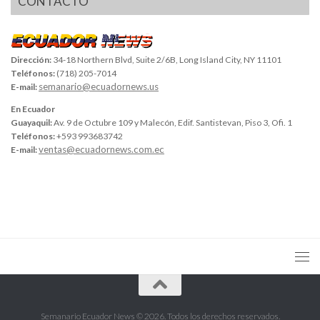
CONTACTO
Dirección:
34-18 Northern Blvd, Suite 2/6B, Long Island City, NY 11101
Teléfonos:
(718) 205-7014
semanario@ecuadornews.us
E-mail:
En Ecuador
Guayaquil:
Av. 9 de Octubre 109 y Malecón, Edif. Santistevan, Piso 3, Ofi. 1
Teléfonos:
+593 993683742
ventas@ecuadornews.com.ec
E-mail:
Semanario Ecuador News © 2026. Todos los derechos reservados.