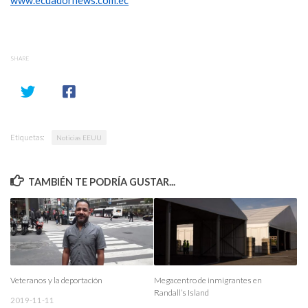
www.ecuadornews.com.ec
SHARE
Etiquetas:
Noticias EEUU
TAMBIÉN TE PODRÍA GUSTAR...
Veteranos y la deportación
Megacentro de inmigrantes en
Randall’s Island
2019-11-11