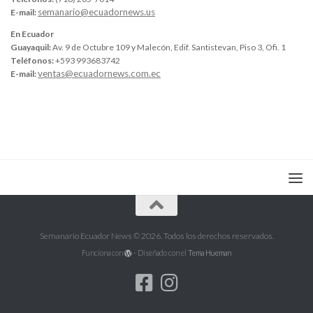
semanario@ecuadornews.us
E-mail:
En Ecuador
Guayaquil:
Av. 9 de Octubre 109 y Malecón, Edif. Santistevan, Piso 3, Ofi. 1
Teléfonos:
+593 993683742
ventas@ecuadornews.com.ec
E-mail:
Semanario Ecuador News © 2026. Todos los derechos reservados.
Funciona con
- Diseñado con el
Tema Hueman