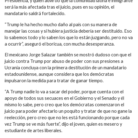
Presidencia, y quien advirtió que la comunidad latina e inmigrante
será la más afectada tras el juicio, pues en su opinión, el
mandatario saldrá fortalecido.
“Trump le ha hecho mucho daño al país con su manera de
manejar las cosas y si hubiera justicia debería ser destituido. Eso
lo sabemos todo y lo saben los que lo están juzgando, pero no va
a ocurrir”, aseguró el boricua, con mucha desesperanza.
El mexicano Jorge Salazar también se mostró dudoso con que el
juicio contra Trump por abuso de poder con sus presiones a
Ucrania concluya con la primera destitución de un mandatario
estadounidense, aunque considera que los demócratas
impulsaron la medida para tratar de ganar tiempo.
“A Trump nadie lo va a sacar del poder, porque cuenta con el
apoyo de todos sus secuaces en el Gobierno y el Senado y él
mismo lo sabe, pero creo que los demócratas comenzaron el
juicio para poder afectarlo un poquito y tratar de que no gane la
reelección, pero creo que no les está funcionando porque cada
vez Trump se ve más fuerte”, dijo el joven, quien es mesero y
estudiante de artes liberales.