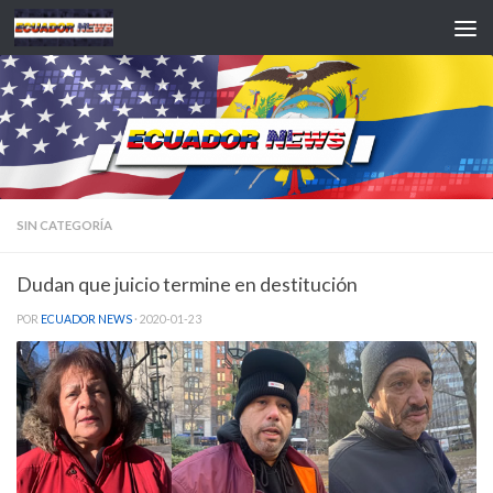
Saltar al contenido
SIN CATEGORÍA
Dudan que juicio termine en destitución
POR
ECUADOR NEWS
·
2020-01-23