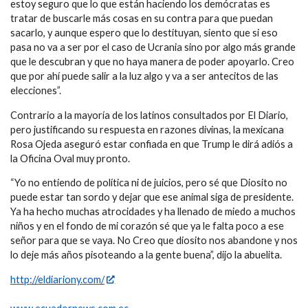
estoy seguro que lo que están haciendo los demócratas es
tratar de buscarle más cosas en su contra para que puedan
sacarlo, y aunque espero que lo destituyan, siento que si eso
pasa no va a ser por el caso de Ucrania sino por algo más grande
que le descubran y que no haya manera de poder apoyarlo. Creo
que por ahí puede salir a la luz algo y va a ser antecitos de las
elecciones”.
Contrario a la mayoría de los latinos consultados por El Diario,
pero justificando su respuesta en razones divinas, la mexicana
Rosa Ojeda aseguró estar confiada en que Trump le dirá adiós a
la Oficina Oval muy pronto.
“Yo no entiendo de política ni de juicios, pero sé que Diosito no
puede estar tan sordo y dejar que ese animal siga de presidente.
Ya ha hecho muchas atrocidades y ha llenado de miedo a muchos
niños y en el fondo de mi corazón sé que ya le falta poco a ese
señor para que se vaya. No Creo que diosito nos abandone y nos
lo deje más años pisoteando a la gente buena”, dijo la abuelita.
http://eldiariony.com/