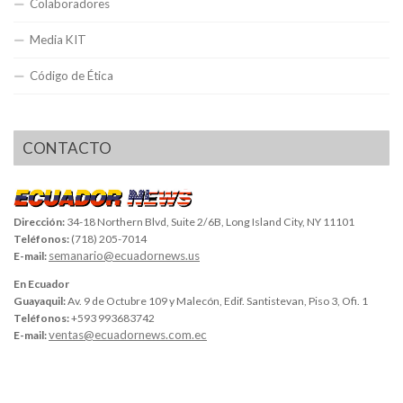
Colaboradores
Media KIT
Código de Ética
CONTACTO
Dirección:
34-18 Northern Blvd, Suite 2/6B, Long Island City, NY 11101
Teléfonos:
(718) 205-7014
semanario@ecuadornews.us
E-mail:
En Ecuador
Guayaquil:
Av. 9 de Octubre 109 y Malecón, Edif. Santistevan, Piso 3, Ofi. 1
Teléfonos:
+593 993683742
ventas@ecuadornews.com.ec
E-mail: