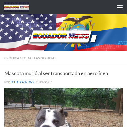
Saltar al contenido
CRÓNICA
/
TODAS LAS NOTICIAS
Mascota murió al ser transportada en aerolínea
POR
ECUADOR NEWS
·
2019-06-07