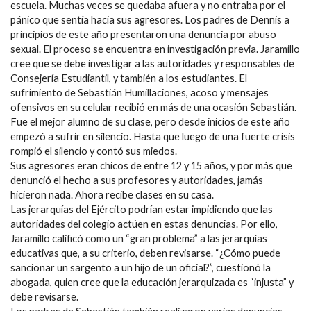
escuela. Muchas veces se quedaba afuera y no entraba por el
pánico que sentía hacia sus agresores. Los padres de Dennis a
principios de este año presentaron una denuncia por abuso
sexual. El proceso se encuentra en investigación previa. Jaramillo
cree que se debe investigar a las autoridades y responsables de
Consejería Estudiantil, y también a los estudiantes. El
sufrimiento de Sebastián Humillaciones, acoso y mensajes
ofensivos en su celular recibió en más de una ocasión Sebastián.
Fue el mejor alumno de su clase, pero desde inicios de este año
empezó a sufrir en silencio. Hasta que luego de una fuerte crisis
rompió el silencio y contó sus miedos.
Sus agresores eran chicos de entre 12 y 15 años, y por más que
denunció el hecho a sus profesores y autoridades, jamás
hicieron nada. Ahora recibe clases en su casa.
Las jerarquías del Ejército podrían estar impidiendo que las
autoridades del colegio actúen en estas denuncias. Por ello,
Jaramillo calificó como un “gran problema” a las jerarquías
educativas que, a su criterio, deben revisarse. “¿Cómo puede
sancionar un sargento a un hijo de un oficial?”, cuestionó la
abogada, quien cree que la educación jerarquizada es “injusta” y
debe revisarse.