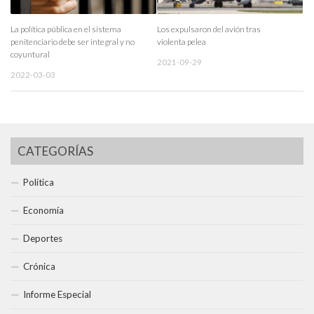
La política pública en el sistema
Los expulsaron del avión tras
penitenciario debe ser integral y no
violenta pelea
coyuntural
2021-09-29
2022-03-03
CATEGORÍAS
Política
Economía
Deportes
Crónica
Informe Especial