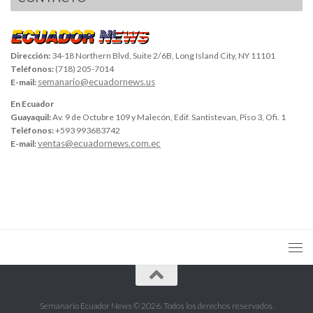
Dirección:
34-18 Northern Blvd, Suite 2/6B, Long Island City, NY 11101
Teléfonos:
(718) 205-7014
semanario@ecuadornews.us
E-mail:
En Ecuador
Guayaquil:
Av. 9 de Octubre 109 y Malecón, Edif. Santistevan, Piso 3, Ofi. 1
Teléfonos:
+593 993683742
ventas@ecuadornews.com.ec
E-mail:
Semanario Ecuador News © 2026. Todos los derechos reservados.