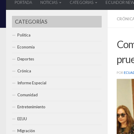
PORTADA
NOTICIAS
CATEGORIAS
ECUADOR NE
CRÓNIC
CATEGORÍAS
Política
Comi
Economía
pru
Deportes
Crónica
POR
ECUA
Informe Especial
Comunidad
Entretenimiento
EEUU
Migración