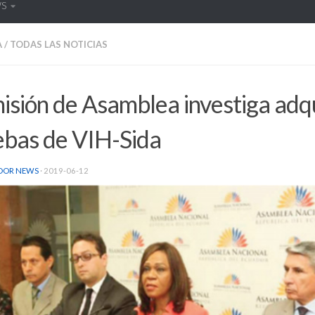
WS
A
/
TODAS LAS NOTICIAS
sión de Asamblea investiga adqu
ebas de VIH-Sida
DOR NEWS
·
2019-06-12