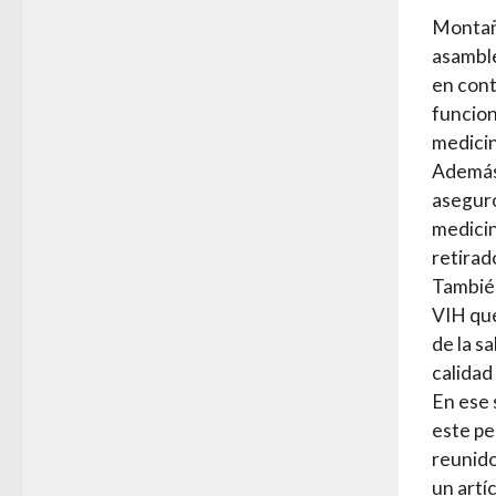
Montaño
asamble
en cont
funcion
medicin
Además,
asegur
medicin
retirad
También
VIH que
de la s
calidad
En ese 
este pe
reunido
un artí