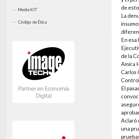
de esto
Media KIT
La denu
Código de Ética
insumos
diferen
En esa 
Ejecuti
de la C
Amira H
Carlos 
Control
El pasa
convoca
aseguró
aprobad
Aclaró 
una pru
pruebas