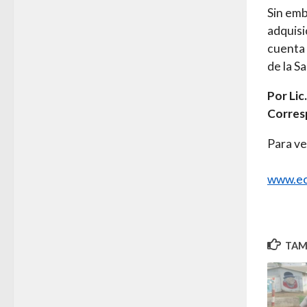
Sin emb
adquisi
cuenta 
de la S
Por Lic
Corres
Para ve
www.ec
TAMB