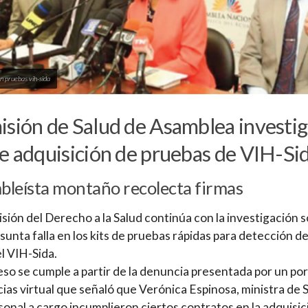
ón pruebas vih-sida
sión de Salud de Asamblea investi
e adquisición de pruebas de VIH-Si
leísta montaño recolecta firmas
sión del Derecho a la Salud continúa con la investigación 
sunta falla en los kits de pruebas rápidas para detección de
el VIH-Sida.
eso se cumple a partir de la denuncia presentada por un por
cias virtual que señaló que Verónica Espinosa, ministra de 
rsonal a cargo incumplieron ciertos contratos en la adquisic