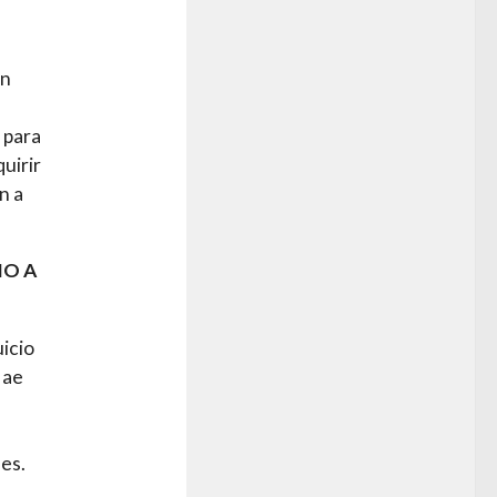
un
 para
quirir
n a
IO A
icio
Mae
es.