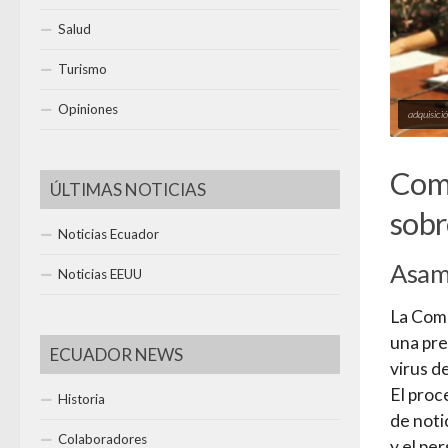
Salud
Turismo
Opiniones
adquisici
Comi
ÚLTIMAS NOTICIAS
sobr
Noticias Ecuador
Asamb
Noticias EEUU
La Comi
una pre
ECUADOR NEWS
virus d
El proc
Historia
de noti
Colaboradores
y el pe