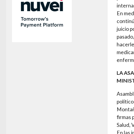
interna
En medi
continú
juicio p
pasado,
hacerle 
medicam
enfermo
LA AS
MINIS
Asamble
polític
Montaño
firmas 
Salud, 
En las 