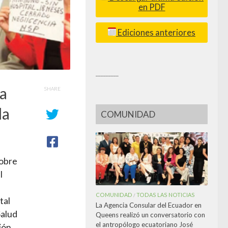
en PDF
Ediciones anteriores
_________
ga
SHARE
da
COMUNIDAD
sobre
l
COMUNIDAD
TODAS LAS NOTICIAS
/
tal
La Agencia Consular del Ecuador en
Salud
Queens realizó un conversatorio con
el antropólogo ecuatoriano José
ión