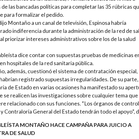
 de las bancadas políticas para completar las 35 rúbricas q
e para formalizar el pedido.
ijo Montaño a un canal de televisión, Espinosa habría
ado indiferencia durante la administración de la red de sa
 al priorizar intereses administrativos sobre los de la salud
.
bleísta dice contar con supuestas pruebas de medicinas e
en hospitales de la red sanitaria pública.
, además, cuestionó el sistema de contratación especial, 
 habrían registrado supuestas irregularidades. De su parte, 
ria de Estado en varias ocasiones ha manifestado su apert
e se realicen las investigaciones sobre cualquier tema que
re relacionado con sus funciones. “Los órganos de control
a y Contraloría General del Estado tendrán todo el apoyo”, di
LEÍSTA MONTAÑO HACE CAMPAÑA PARA JUICIO A
TRA DE SALUD