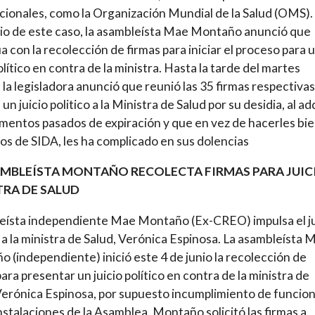
cionales, como la Organización Mundial de la Salud (OMS).
o de este caso, la asambleísta Mae Montaño anunció que
a con la recolección de firmas para iniciar el proceso para 
olítico en contra de la ministra. Hasta la tarde del martes
 la legisladora anunció que reunió las 35 firmas respectivas
un juicio politico a la Ministra de Salud por su desidia, al ad
entos pasados de expiración y que en vez de hacerles bie
s de SIDA, les ha complicado en sus dolencias
AMBLEÍSTA MONTAÑO RECOLECTA FIRMAS PARA JUIC
TRA DE SALUD
ísta independiente Mae Montaño (Ex-CREO) impulsa el ju
o a la ministra de Salud, Verónica Espinosa. La asambleísta 
 (independiente) inició este 4 de junio la recolección de
para presentar un juicio político en contra de la ministra de
Verónica Espinosa, por supuesto incumplimiento de funcion
instalaciones de la Asamblea, Montaño solicitó las firmas a