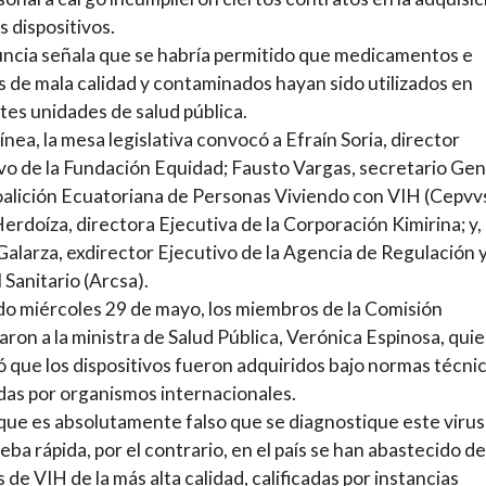
s dispositivos.
ncia señala que se habría permitido que medicamentos e
 de mala calidad y contaminados hayan sido utilizados en
tes unidades de salud pública.
línea, la mesa legislativa convocó a Efraín Soria, director
vo de la Fundación Equidad; Fausto Vargas, secretario Gen
oalición Ecuatoriana de Personas Viviendo con VIH (Cepvvs
erdoíza, directora Ejecutiva de la Corporación Kimirina; y,
Galarza, exdirector Ejecutivo de la Agencia de Regulación 
 Sanitario (Arcsa).
do miércoles 29 de mayo, los miembros de la Comisión
ron a la ministra de Salud Pública, Verónica Espinosa, qui
 que los dispositivos fueron adquiridos bajo normas técnic
as por organismos internacionales.
que es absolutamente falso que se diagnostique este virus
eba rápida, por el contrario, en el país se han abastecido de
 de VIH de la más alta calidad, calificadas por instancias