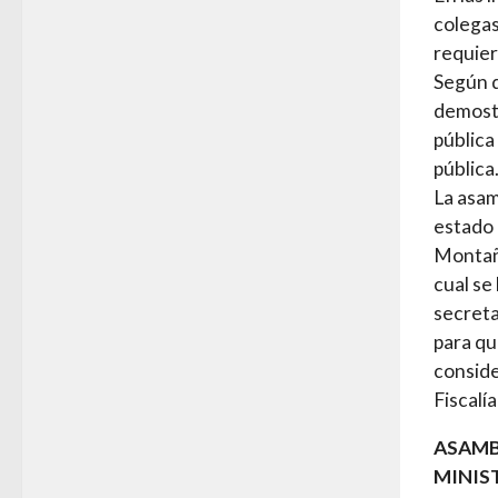
colegas
requier
Según d
demostr
pública
pública
La asam
estado 
Montaño
cual se
secreta
para qu
conside
Fiscalí
ASAMB
MINIS