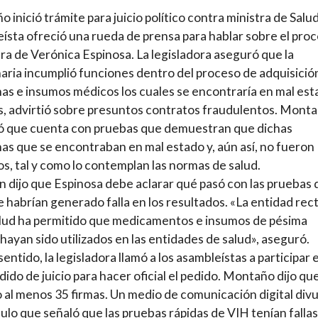
 inició trámite para juicio político contra ministra de Salud
ísta ofreció una rueda de prensa para hablar sobre el pro
ra de Verónica Espinosa. La legisladora aseguró que la
aria incumplió funciones dentro del proceso de adquisició
as e insumos médicos los cuales se encontraría en mal est
 advirtió sobre presuntos contratos fraudulentos. Mont
ó que cuenta con pruebas que demuestran que dichas
as que se encontraban en mal estado y, aún así, no fueron
os, tal y como lo contemplan las normas de salud.
 dijo que Espinosa debe aclarar qué pasó con las pruebas 
 habrían generado falla en los resultados. «La entidad rec
alud ha permitido que medicamentos e insumos de pésima
 hayan sido utilizados en las entidades de salud», aseguró.
sentido, la legisladora llamó a los asambleístas a participar 
dido de juicio para hacer oficial el pedido. Montaño dijo qu
 al menos 35 firmas. Un medio de comunicación digital div
culo que señaló que las pruebas rápidas de VIH tenían fallas