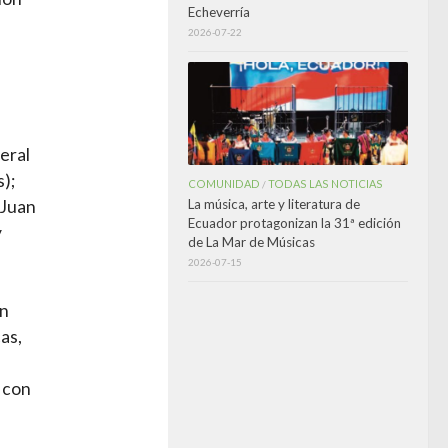
Echeverría
2026-07-22
eral
);
COMUNIDAD
TODAS LAS NOTICIAS
/
 Juan
La música, arte y literatura de
Ecuador protagonizan la 31ª edición
y
de La Mar de Músicas
2026-07-15
en
as,
 con