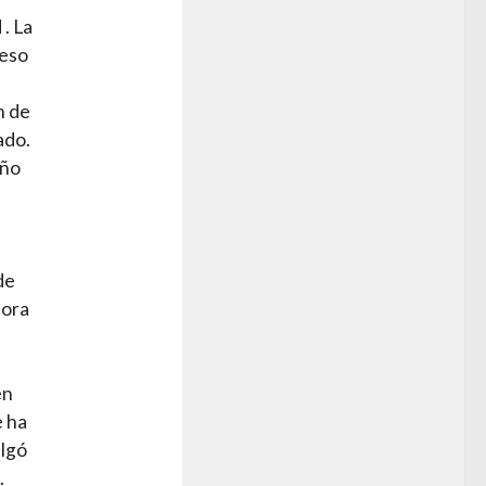
 . La
ceso
n de
ado.
año
de
tora
en
e ha
ulgó
.