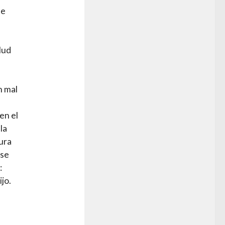
ue
lud
n mal
en el
la
ura
 se
:
jo.