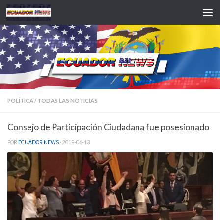
Saltar al contenido
POLÍTICA
/
TODAS LAS NOTICIAS
Consejo de Participación Ciudadana fue posesionado
POR
ECUADOR NEWS
·
2019-06-13