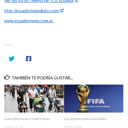
Ver los otros Tweets de TCE Ecuador
http://ecuadorinmediato.com/
www.ecuadornews.com.ec
SHARE
TAMBIÉN TE PODRÍA GUSTAR...
Gane dinero con el matrimonio
Los octavos están encendidos
2023-11-22
2022-12-02