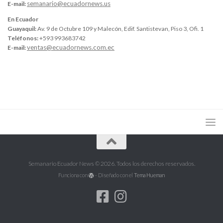
semanario@ecuadornews.us
E-mail:
En Ecuador
Guayaquil:
Av. 9 de Octubre 109 y Malecón, Edif. Santistevan, Piso 3, Ofi. 1
Teléfonos:
+593 993683742
ventas@ecuadornews.com.ec
E-mail:
Semanario Ecuador News © 2026. Todos los derechos reservados.
Funciona con
- Diseñado con el
Tema Hueman