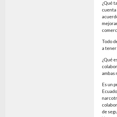
¿Qué ta
cuenta 
acuerdo
mejorar
comerc
Todo de
a tener
¿Qué es
colabor
ambas n
Es un p
Ecuador
narcotr
colabor
de segu