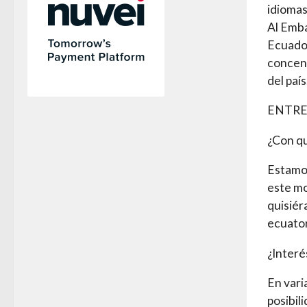
idioma
Al Emba
Ecuador
concent
del país
ENTRE
¿Con qu
Estamos
este mo
quisiér
ecuator
¿Inter
En vari
posibil