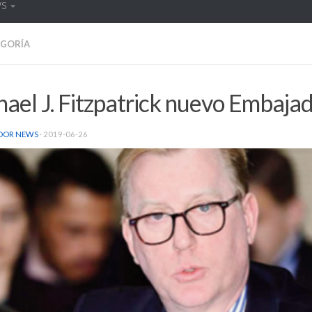
WS
EGORÍA
ael J. Fitzpatrick nuevo Embaja
DOR NEWS
·
2019-06-26