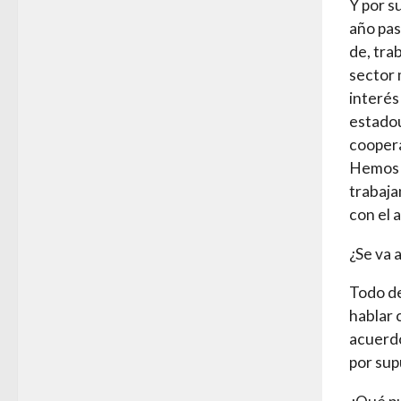
Y por s
año pas
de, tra
sector 
interés
estadou
coopera
Hemos t
trabaja
con el 
¿Se va a
Todo de
hablar 
acuerdo
por sup