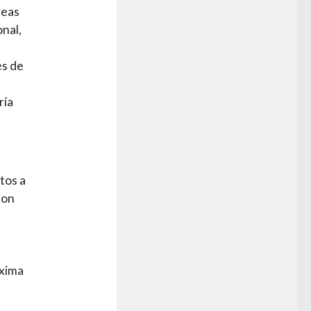
reas
onal,
es de
ría
tos a
con
óxima