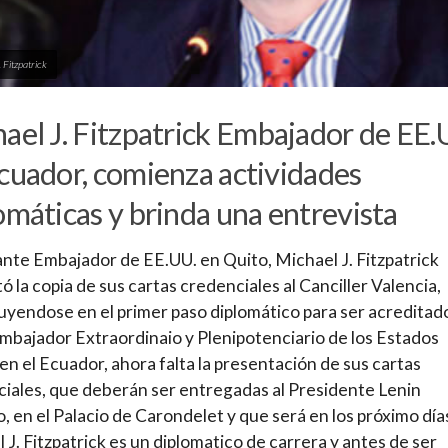
 Fitzpatrick
ael J. Fitzpatrick Embajador de EE.
cuador, comienza actividades
omáticas y brinda una entrevista
ante Embajador de EE.UU. en Quito, Michael J. Fitzpatrick
ó la copia de sus cartas credenciales al Canciller Valencia,
uyendose en el primer paso diplomático para ser acreditad
bajador Extraordinaio y Plenipotenciario de los Estados
en el Ecuador, ahora falta la presentación de sus cartas
iales, que deberán ser entregadas al Presidente Lenin
 en el Palacio de Carondelet y que será en los próximo día
 J. Fitzpatrick es un diplomatico de carrera y antes de ser