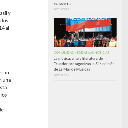
Echeverría
2026-07-22
sil y
ados
4 al
COMUNIDAD
TODAS LAS NOTICIAS
/
La música, arte y literatura de
Ecuador protagonizan la 31ª edición
de La Mar de Músicas
s un
2026-07-15
n una
asta
 los
de