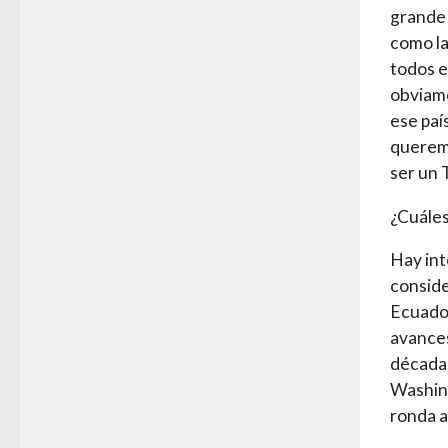
grande 
como la
todos e
obviame
ese paí
queremo
ser un 
¿Cuáles
Hay int
conside
Ecuador
avance
década,
Washing
ronda a