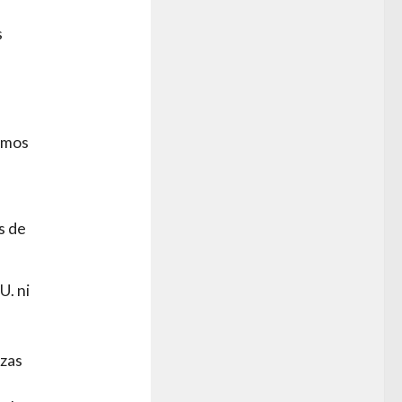
s
vamos
s de
U. ni
rzas