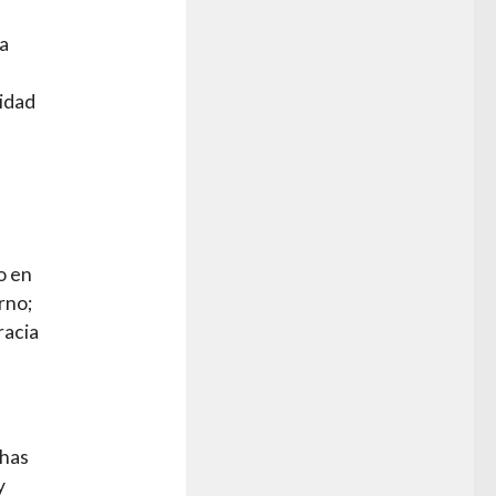
ia
ridad
o en
rno;
racia
chas
y