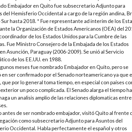
do Embajador en Quito fue subsecretario Adjunto para
 del Hemisferio Occidental a cargo de la región andina, Bra
 Sur hasta 2018. * Fue representante ad interim de los Est
ante la Organización de Estados Americanos (OEA) del 201
coordinador de los Estados Unidos para la Cumbre de las
s. Fue Ministro Consejero de la Embajada de los Estados
en Asunción, Paraguay (2006-2009). Se unió al Servicio
tico de los EE.UU. en 1988.
lgunos meses fue nombrado Embajador en Quito, pero se
en ser confirmado por el Senado norteamericano ya que e
, que por lo general toma tiempo, en especial con países co
a exterior un poco complicada. El Senado alarga el tiempo h
haga un analisis amplio de las relaciones diplomaticas entre
ses.
 antes de ser nombrado embajador, visitó Quito al frente 
egación como subsecretario Adjunto para Asuntos del
rio Occidental. Habla perfectamente el español y otros