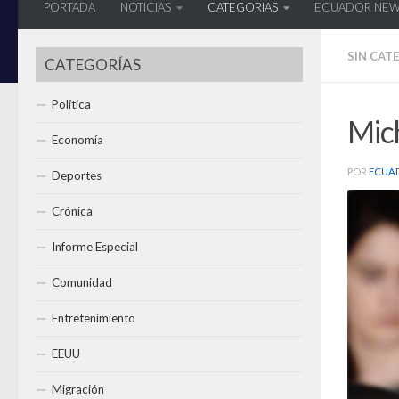
PORTADA
NOTICIAS
CATEGORIAS
ECUADOR NE
SIN CAT
CATEGORÍAS
Política
Mich
Economía
POR
ECUA
Deportes
Crónica
Informe Especial
Comunidad
Entretenimiento
EEUU
Migración