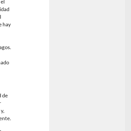
 el
lidad
l
e hay
agos.
mado
d de
r
y,
ente.