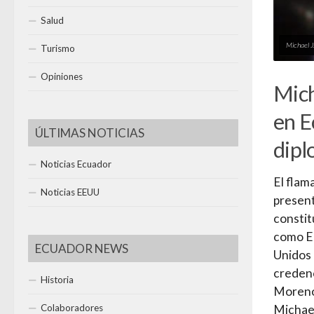
Salud
Michael J.
Turismo
Opiniones
Mich
en E
ÚLTIMAS NOTICIAS
dipl
Noticias Ecuador
El flam
Noticias EEUU
present
constit
como Em
ECUADOR NEWS
Unidos 
credenc
Historia
Moreno,
Colaboradores
Michael