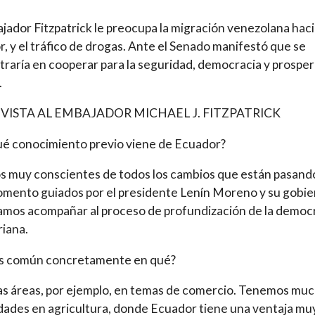
s
jador Fitzpatrick le preocupa la migración venezolana hac
, y el tráfico de drogas. Ante el Senado manifestó que se
raría en cooperar para la seguridad, democracia y prospe
.
VISTA AL EMBAJADOR MICHAEL J. FITZPATRICK
é conocimiento previo viene de Ecuador?
 muy conscientes de todos los cambios que están pasand
mento guiados por el presidente Lenín Moreno y su gobie
amos acompañar al proceso de profundización de la democ
iana.
és común concretamente en qué?
as áreas, por ejemplo, en temas de comercio. Tenemos mu
idades en agricultura, donde Ecuador tiene una ventaja mu