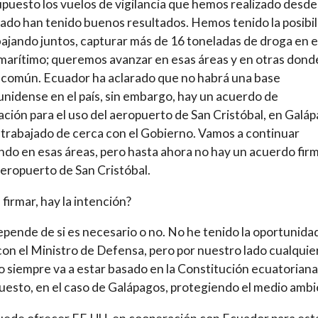
upuesto los vuelos de vigilancia que hemos realizado desde
ado han tenido buenos resultados. Hemos tenido la posibi
bajando juntos, capturar más de 16 toneladas de droga en e
marítimo; queremos avanzar en esas áreas y en otras dond
 común. Ecuador ha aclarado que no habrá una base
nidense en el país, sin embargo, hay un acuerdo de
ción para el uso del aeropuerto de San Cristóbal, en Galáp
rabajado de cerca con el Gobierno. Vamos a continuar
ndo en esas áreas, pero hasta ahora no hay un acuerdo fir
aeropuerto de San Cristóbal.
 firmar, hay la intención?
pende de si es necesario o no. No he tenido la oportunida
con el Ministro de Defensa, pero por nuestro lado cualquie
 siempre va a estar basado en la Constitución ecuatoriana 
uesto, en el caso de Galápagos, protegiendo el medio ambi