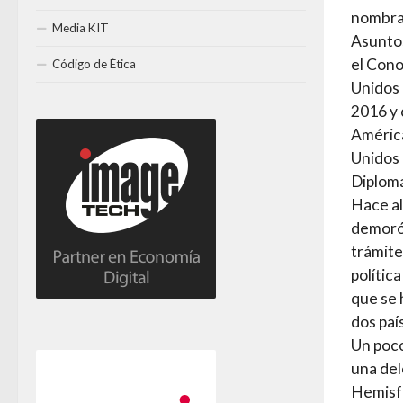
nombra
Media KIT
Asuntos
el Cono
Código de Ética
Unidos 
2016 y 
América
Unidos 
Diplomá
Hace a
demoró 
trámite
polític
que se 
dos paí
Un poco
una del
Hemisfe